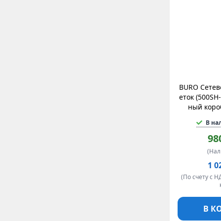
BURO Сетево
еток (500SH
ный коро
В на
98
(На
1 0
(По счету с Н
В К