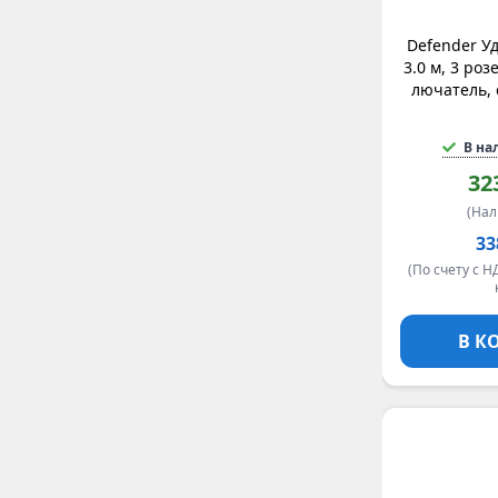
Defender У
3.0 м, 3 роз
лючатель, 
В на
32
(На
33
(По счету с Н
В К