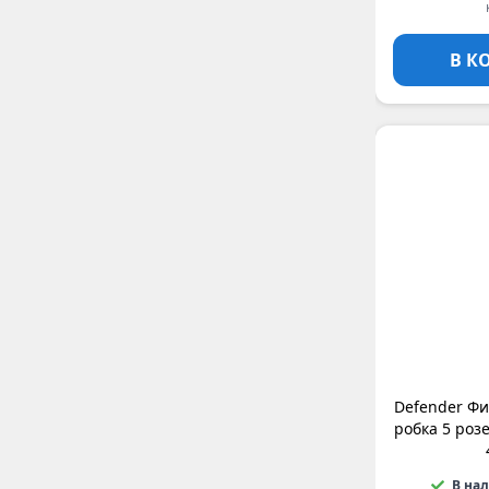
QTECH
C3 Solutions
В К
Tripplite
Parus-electro
UROVO
Stark
Hiden
Osnovo
DELTA BATT
SECURITY F
DELTA
IP-телефония
REM
ELEMY
LANMASTER
Defender Фи
RAKTEK
робка 5 роз
В на