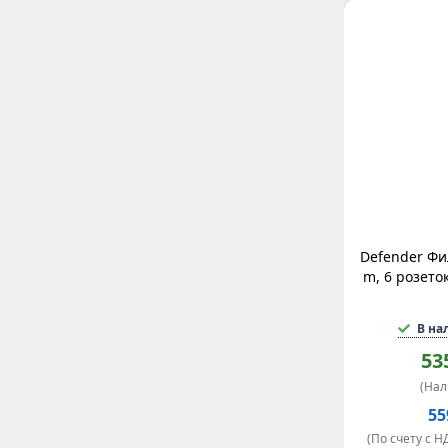
Iek
PowerCom
Filum
Revolter
Cbr
CyberPower
CBR Tech
Systeme electric
CyberElectro
INVT
ITK
Defender Фи
DKC
m, 6 розето
NERPA
Cabeus
В на
FSP
53
HUAWEI
(На
MARSRIVA
55
SMARTWATT
Сайбер Электро
(По счету с Н