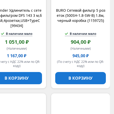
nder Удлинитель с сете
BURO Сетевой фильтр 5 роз
фильтром DFS 143 3 м,б
еток (500SH-1.8-SW-B) 1.8м,
й,4розетки,USB+TypeC
черный коробка {1159725}
[99434]
В наличии мало
В наличии мало
1 051,00 ₽
904,00 ₽
(Наличными)
(Наличными)
1 167,00 ₽
945,00 ₽
счету с НДС 22% или по QR-
(По счету с НДС 22% или по QR-
коду)
коду)
В КОРЗИНУ
В КОРЗИНУ