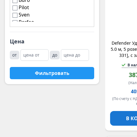
Buro
Pilot
Sven
Perfeo
noname
5bites
Цена
Defender У
EXEGATE
5.0 м, 5 роз
Ippon
от
до
331], с
PowerCube
В на
Csb
Фильтровать
Leoch
38
LENOVO
(На
Security Force
40
Powerman
(По счету с Н
B.B. Battery
Delta Electronics
APC by Schneider Electric
В К
Gembird
Legrand