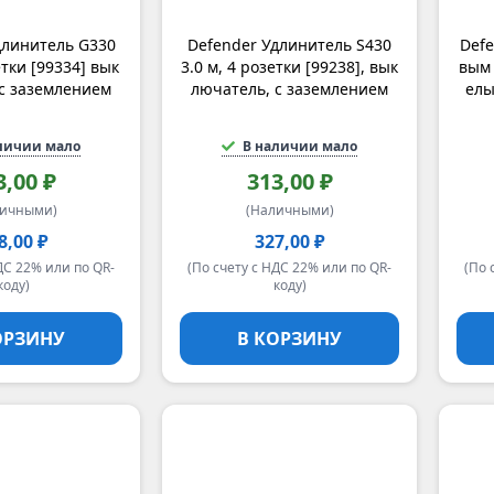
длинитель G330
Defender Удлинитель S430
Defe
етки [99334] вык
3.0 м, 4 розетки [99238], вык
вым 
с заземлением
лючатель, с заземлением
елы
личии мало
В наличии мало
3,00 ₽
313,00 ₽
личными)
(Наличными)
8,00 ₽
327,00 ₽
ДС 22% или по QR-
(По счету с НДС 22% или по QR-
(По 
коду)
коду)
ОРЗИНУ
В КОРЗИНУ