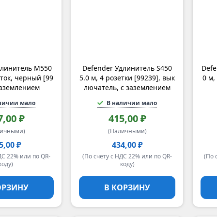
длинитель M550
Defender Удлинитель S450
Defe
еток, черный [99
5.0 м, 4 розетки [99239], вык
0 м,
 заземлением
лючатель, с заземлением
личии мало
В наличии мало
7,00 ₽
415,00 ₽
личными)
(Наличными)
5,00 ₽
434,00 ₽
ДС 22% или по QR-
(По счету с НДС 22% или по QR-
(По 
коду)
коду)
ОРЗИНУ
В КОРЗИНУ