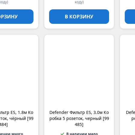
коду)
коду)
ОРЗИНУ
В КОРЗИНУ
льтр ES, 1.8м Ко
Defender Фильтр ES, 3.0м Ко
Defe
еток, чёрный [99
робка 5 розеток, черный [99
р
484]
485]
личии много
В наличии мало