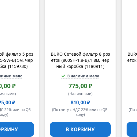
й фильтр 5 роз
BURO Сетевой фильтр 8 роз
BURO
-5-SW-B) 5м, чер
еток (800SH-1.8-B),1.8м, чер
еток
бка {1159730}
ный коробка {1180911}
личии мало
В наличии мало
0,00 ₽
775,00 ₽
личными)
(Наличными)
25,00 ₽
810,00 ₽
ДС 22% или по QR-
(По счету с НДС 22% или по QR-
(По 
коду)
коду)
ОРЗИНУ
В КОРЗИНУ