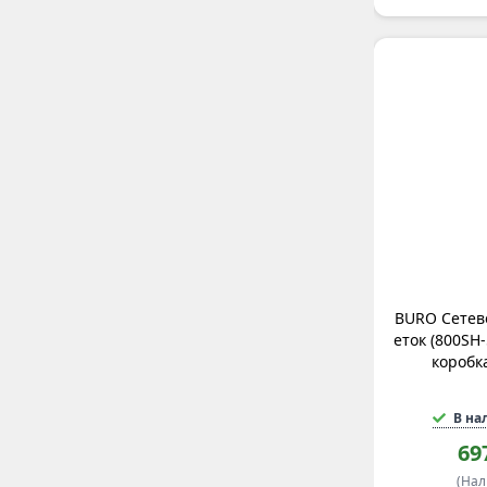
BURO Сетево
еток (800SH
коробк
В на
69
(На