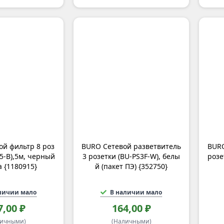
й фильтр 8 роз
BURO Сетевой разветвитель
BURO
-5-B),5м, черный
3 розетки (BU-PS3F-W), белы
розе
а {1180915}
й (пакет ПЭ) {352750}
личии мало
В наличии мало
7,00 ₽
164,00 ₽
личными)
(Наличными)