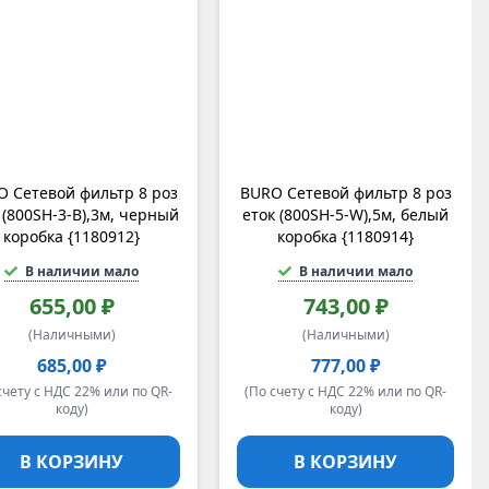
 Сетевой фильтр 8 роз
BURO Сетевой фильтр 8 роз
 (800SH-3-B),3м, черный
еток (800SH-5-W),5м, белый
коробка {1180912}
коробка {1180914}
В наличии мало
В наличии мало
655,00 ₽
743,00 ₽
(Наличными)
(Наличными)
685,00 ₽
777,00 ₽
счету с НДС 22% или по QR-
(По счету с НДС 22% или по QR-
коду)
коду)
В КОРЗИНУ
В КОРЗИНУ