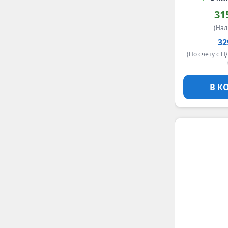
31
(На
32
(По счету с Н
В К