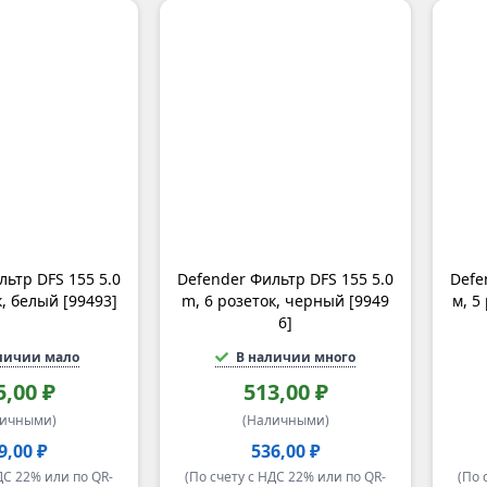
льтр DFS 155 5.0
Defender Фильтр DFS 155 5.0
Defe
к, белый [99493]
m, 6 розеток, черный [9949
м, 5
6]
личии мало
В наличии много
5,00 ₽
513,00 ₽
личными)
(Наличными)
9,00 ₽
536,00 ₽
ДС 22% или по QR-
(По счету с НДС 22% или по QR-
(По 