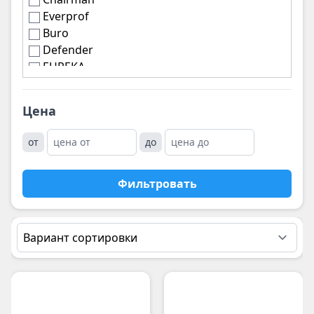
Everprof
Buro
Defender
EUREKA
Цена
от
до
Фильтровать