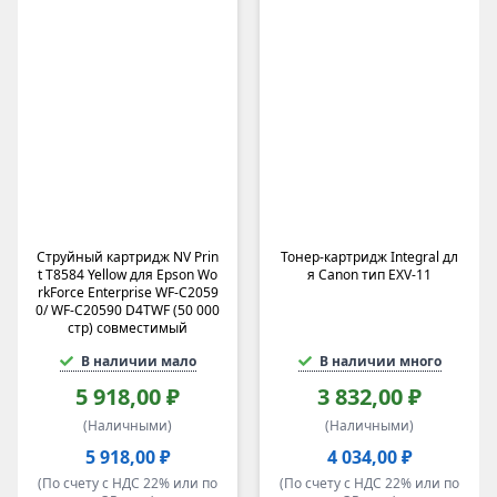
Струйный картридж NV Prin
Тонер-картридж Integral дл
t T8584 Yellow для Epson Wo
я Canon тип EXV-11
rkForce Enterprise WF-C2059
0/ WF-C20590 D4TWF (50 000
стр) совместимый
В наличии мало
В наличии много
5 918,00 ₽
3 832,00 ₽
(Наличными)
(Наличными)
5 918,00 ₽
4 034,00 ₽
(По счету с НДС 22% или по
(По счету с НДС 22% или по