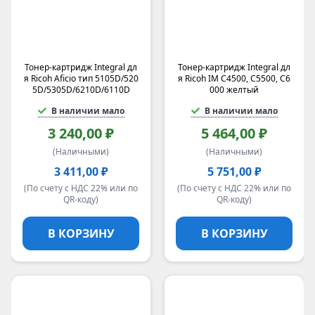
Тонер-картридж Integral дл
Тонер-картридж Integral дл
я Ricoh Aficio тип 5105D/520
я Ricoh IM C4500, C5500, C6
5D/5305D/6210D/6110D
000 желтый
В наличии мало
В наличии мало
3 240,00 ₽
5 464,00 ₽
(Наличными)
(Наличными)
3 411,00 ₽
5 751,00 ₽
(По счету с НДС 22% или по
(По счету с НДС 22% или по
QR-коду)
QR-коду)
В КОРЗИНУ
В КОРЗИНУ