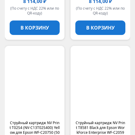
8 114,00 ₽
8 114,00 ₽
Unijet
(По счету с НДС 22% или по
(По счету с НДС 22% или по
UNITON Premium GREEN LINE
QR-коду)
QR-коду)
MyInk
ATM
В КОРЗИНУ
В КОРЗИНУ
compatible
UNITON Eco
Katusha IT
Bulat
SAMSUNG BY HP
Струйный картридж NV Prin
Струйный картридж NV Prin
t T02S4 (NV-C13T02S400) Yell
t T8581 Black для Epson Wor
ow для Epson WF-C20750 (50
kForce Enterprise WF-C2059