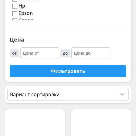
Hp
Epson
Canon
Xerox
Ricoh
Цена
noname
Panasonic
от
до
Kyocera
Pantum
Фильтровать
Konica minolta
CET
CONTENT
Easyprint
HANP
Hi-Black
NetProduct
Kyocera-Mita
Sharp