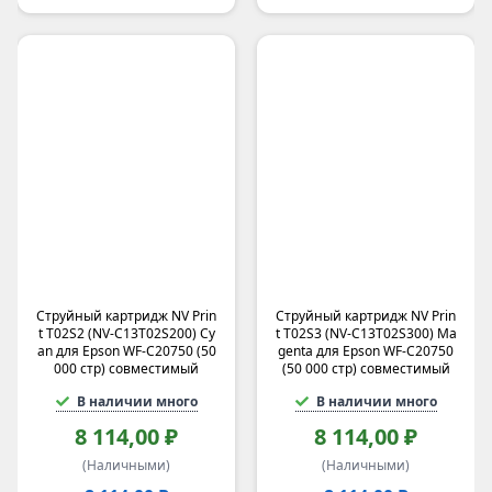
Konica
GoodWill
MB
Sindoh
F+
China
GARUDA
Gi
NRG
ZEBRA TECHNOLOGIES
KREZ
HP Inc.
Струйный картридж NV Prin
Струйный картридж NV Prin
T2
t T02S2 (NV-C13T02S200) Cy
t T02S3 (NV-C13T02S300) Ma
an для Epson WF-C20750 (50
genta для Epson WF-C20750
Static Control
000 стр) совместимый
(50 000 стр) совместимый
Point Mobile
В наличии много
В наличии много
Bion Cartridge
DELI
8 114,00 ₽
8 114,00 ₽
No Name
(Наличными)
(Наличными)
UNITON Premium