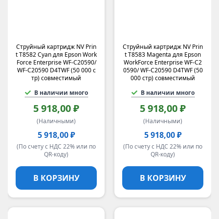
Струйный картридж NV Prin
Струйный картридж NV Prin
t T8582 Cyan для Epson Work
t T8583 Magenta для Epson
Force Enterprise WF-C20590/
WorkForce Enterprise WF-C2
WF-C20590 D4TWF (50 000 с
0590/ WF-C20590 D4TWF (50
тр) совместимый
000 стр) совместимый
В наличии много
В наличии много
5 918,00 ₽
5 918,00 ₽
(Наличными)
(Наличными)
5 918,00 ₽
5 918,00 ₽
(По счету с НДС 22% или по
(По счету с НДС 22% или по
QR-коду)
QR-коду)
В КОРЗИНУ
В КОРЗИНУ