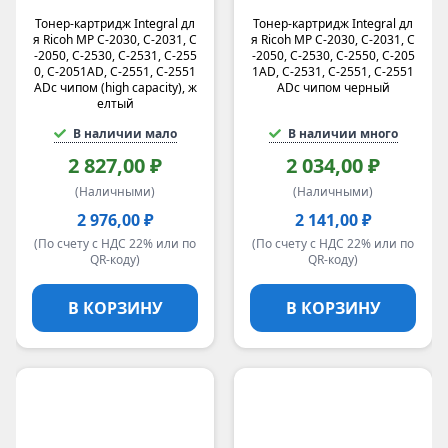
Тонер-картридж Integral дл
Тонер-картридж Integral дл
я Ricoh MP C-2030, C-2031, C
я Ricoh MP C-2030, C-2031, C
-2050, C-2530, C-2531, C-255
-2050, C-2530, C-2550, C-205
0, C-2051AD, C-2551, C-2551
1AD, C-2531, C-2551, C-2551
ADс чипом (high capacity), ж
ADс чипом черный
елтый
В наличии мало
В наличии много
2 827,00 ₽
2 034,00 ₽
(Наличными)
(Наличными)
2 976,00 ₽
2 141,00 ₽
(По счету с НДС 22% или по
(По счету с НДС 22% или по
QR-коду)
QR-коду)
В КОРЗИНУ
В КОРЗИНУ