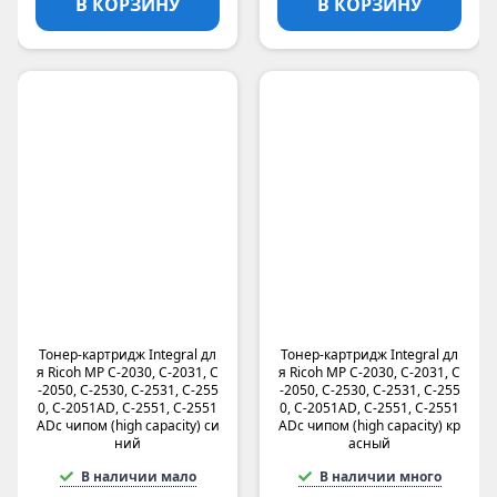
В КОРЗИНУ
В КОРЗИНУ
Тонер-картридж Integral дл
Тонер-картридж Integral дл
я Ricoh MP C-2030, C-2031, C
я Ricoh MP C-2030, C-2031, C
-2050, C-2530, C-2531, C-255
-2050, C-2530, C-2531, C-255
0, C-2051AD, C-2551, C-2551
0, C-2051AD, C-2551, C-2551
ADс чипом (high capacity) си
ADс чипом (high capacity) кр
ний
асный
В наличии мало
В наличии много