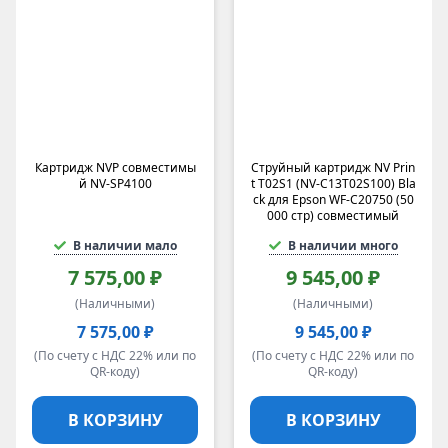
OEM
RISO
Совместимые
G&G
Fujifilm
ELP-картриджи
Katun
Картридж NVP совместимы
Струйный картридж NV Prin
MyToner
й NV-SP4100
t T02S1 (NV-C13T02S100) Bla
Cactus
ck для Epson WF-C20750 (50
000 стр) совместимый
ELP
LEXMARK
В наличии мало
В наличии много
Samsung
7 575,00 ₽
9 545,00 ₽
OKI
(Наличными)
(Наличными)
Konica-Minolta
7 575,00 ₽
9 545,00 ₽
Прочее
(По счету с НДС 22% или по
(По счету с НДС 22% или по
КАТЮША
QR-коду)
QR-коду)
OCE
BROTHER
В КОРЗИНУ
В КОРЗИНУ
Avision