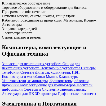
Климатическое оборудование
Торговое оборудование и оборудование для бизнеса
Программное обеспечение
Офисная мебель, сейфы, шкафы, канцелярия
Кабельно-проводниковая продукция, Материалы, Крепеж
Автотовары
Заправка картриджей
Электротранспорт
Строительство и ремонт
Компьютеры, комплектующие и
Офисная техника
Запчасти для печатающих устройств
Опции для
печатающих устройств
Печатающие устройства
Сканеры
Телефония
Сетевые фильтры, удлинители, ИБП
Компьютеры и моноблоки
Мыши, Клавиатуры
Уничтожители, ламинаторы, брошюраторы, обложки,
пружинки
Комплектующие для компьютеров
Носители
информации
Серверы и Системы хранения данных
Аксессуары для ПК
3D принтеры
Графические планшеты
Электроника и Портативная