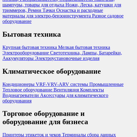
шампуры, товары для отдыха
Ножи, Леска, катушки для
триммеров, Ремни
Тачки
Оснастка и расходные
материалы для электро-бензоинструмента
Разное садовое
оборудование
Бытовая техника
Крупная бытовая техника
Мелкая бытовая техника
Электрооборудование
Светотехника, Лампы, Батарейки,
Аккумуляторы
Электроустановочные изделия
Климатическое оборудование
Кондиционеры
VRF-VRV-ARV системы
Промышленные
Тепловое оборудование
Вентиляция
Комплекты
Водонагреватели
Аксессуары для климатического
оборудования
Торговое оборудование и
оборудование для бизнеса
Принтеры этикеток и чеков
Терминалы сбора данных