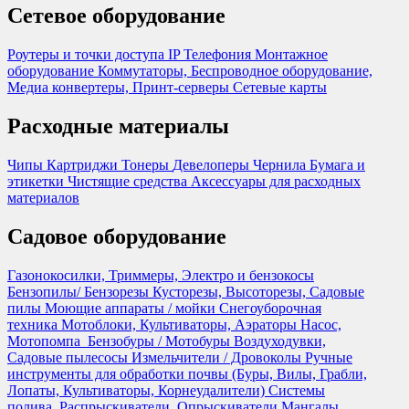
Сетевое оборудование
Роутеры и точки доступа
IP Телефония
Монтажное
оборудование
Коммутаторы, Беспроводное оборудование,
Медиа конвертеры, Принт-серверы
Сетевые карты
Расходные материалы
Чипы
Картриджи
Тонеры
Девелоперы
Чернила
Бумага и
этикетки
Чистящие средства
Аксессуары для расходных
материалов
Садовое оборудование
Газонокосилки, Триммеры, Электро и бензокосы
Бензопилы/ Бензорезы
Кусторезы, Высоторезы, Садовые
пилы
Моющие аппараты / мойки
Снегоуборочная
техника
Мотоблоки, Культиваторы, Аэраторы
Насос,
Мотопомпа
Бензобуры / Мотобуры
Воздуходувки,
Садовые пылесосы
Измельчители / Дровоколы
Ручные
инструменты для обработки почвы (Буры, Вилы, Грабли,
Лопаты, Культиваторы, Корнеудалители)
Системы
полива, Распрыскиватели, Опрыскиватели
Мангалы,