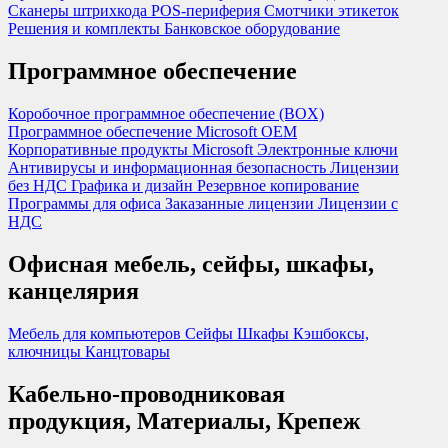
Сканеры штрихкода
POS-периферия
Смотчики этикеток
Решения и комплекты
Банковское оборудование
Программное обеспечение
Коробочное программное обеспечение (BOX)
Программное обеспечение Microsoft OEM
Корпоративные продукты Microsoft
Электронные ключи
Антивирусы и информационная безопасность
Лицензии
без НДС
Графика и дизайн
Резервное копирование
Программы для офиса
Заказанные лицензии
Лицензии с
НДС
Офисная мебель, сейфы, шкафы,
канцелярия
Мебель для компьютеров
Сейфы
Шкафы
Кэшбоксы,
ключницы
Канцтовары
Кабельно-проводниковая
продукция, Материалы, Крепеж