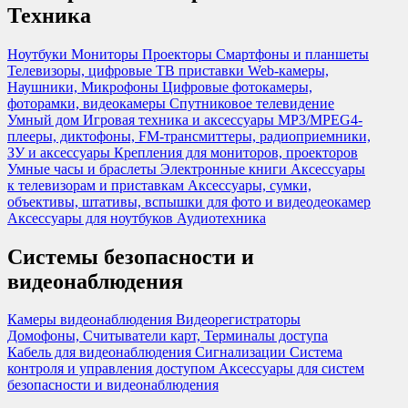
Техника
Ноутбуки
Мониторы
Проекторы
Смартфоны и планшеты
Телевизоры, цифровые ТВ приставки
Web-камеры,
Наушники, Микрофоны
Цифровые фотокамеры,
фоторамки, видеокамеры
Спутниковое телевидение
Умный дом
Игровая техника и аксессуары
MP3/MPEG4-
плееры, диктофоны, FM-трансмиттеры, радиоприемники,
ЗУ и аксессуары
Крепления для мониторов, проекторов
Умные часы и браслеты
Электронные книги
Аксессуары
к телевизорам и приставкам
Аксессуары, сумки,
объективы, штативы, вспышки для фото и видеодеокамер
Аксессуары для ноутбуков
Аудиотехника
Системы безопасности и
видеонаблюдения
Камеры видеонаблюдения
Видеорегистраторы
Домофоны, Считыватели карт, Терминалы доступа
Кабель для видеонаблюдения
Сигнализации
Система
контроля и управления доступом
Аксессуары для систем
безопасности и видеонаблюдения