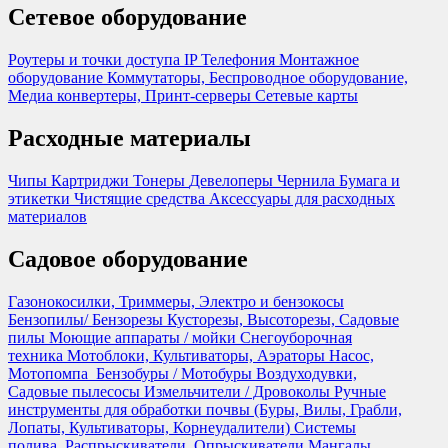
Сетевое оборудование
Роутеры и точки доступа
IP Телефония
Монтажное
оборудование
Коммутаторы, Беспроводное оборудование,
Медиа конвертеры, Принт-серверы
Сетевые карты
Расходные материалы
Чипы
Картриджи
Тонеры
Девелоперы
Чернила
Бумага и
этикетки
Чистящие средства
Аксессуары для расходных
материалов
Садовое оборудование
Газонокосилки, Триммеры, Электро и бензокосы
Бензопилы/ Бензорезы
Кусторезы, Высоторезы, Садовые
пилы
Моющие аппараты / мойки
Снегоуборочная
техника
Мотоблоки, Культиваторы, Аэраторы
Насос,
Мотопомпа
Бензобуры / Мотобуры
Воздуходувки,
Садовые пылесосы
Измельчители / Дровоколы
Ручные
инструменты для обработки почвы (Буры, Вилы, Грабли,
Лопаты, Культиваторы, Корнеудалители)
Системы
полива, Распрыскиватели, Опрыскиватели
Мангалы,