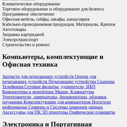
Климатическое оборудование
Торговое оборудование и оборудование для бизнеса
Программное обеспечение
Офисная мебель, сейфы, шкафы, канцелярия
Кабельно-проводниковая продукция, Материалы, Крепеж
Автотовары
Заправка картриджей
Электротранспорт
Строительство и ремонт
Компьютеры, комплектующие и
Офисная техника
Запчасти для печатающих устройств
Опции для
печатающих устройств
Печатающие устройства
Сканеры
Телефония
Сетевые фильтры, удлинители, ИБП
Компьютеры и моноблоки
Мыши, Клавиатуры
Уничтожители, ламинаторы, брошюраторы, обложки,
пружинки
Комплектующие для компьютеров
Носители
информации
Серверы и Системы хранения данных
Аксессуары для ПК
3D принтеры
Графические планшеты
Электроника и Портативная