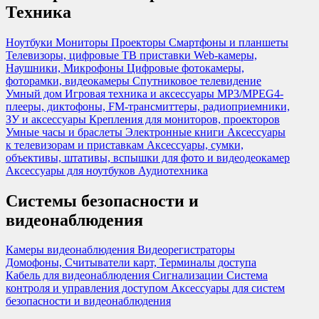
Техника
Ноутбуки
Мониторы
Проекторы
Смартфоны и планшеты
Телевизоры, цифровые ТВ приставки
Web-камеры,
Наушники, Микрофоны
Цифровые фотокамеры,
фоторамки, видеокамеры
Спутниковое телевидение
Умный дом
Игровая техника и аксессуары
MP3/MPEG4-
плееры, диктофоны, FM-трансмиттеры, радиоприемники,
ЗУ и аксессуары
Крепления для мониторов, проекторов
Умные часы и браслеты
Электронные книги
Аксессуары
к телевизорам и приставкам
Аксессуары, сумки,
объективы, штативы, вспышки для фото и видеодеокамер
Аксессуары для ноутбуков
Аудиотехника
Системы безопасности и
видеонаблюдения
Камеры видеонаблюдения
Видеорегистраторы
Домофоны, Считыватели карт, Терминалы доступа
Кабель для видеонаблюдения
Сигнализации
Система
контроля и управления доступом
Аксессуары для систем
безопасности и видеонаблюдения