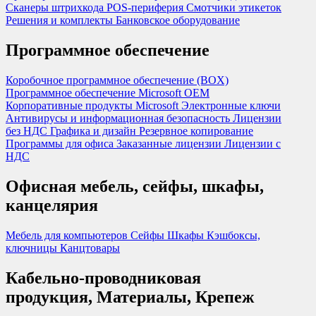
Сканеры штрихкода
POS-периферия
Смотчики этикеток
Решения и комплекты
Банковское оборудование
Программное обеспечение
Коробочное программное обеспечение (BOX)
Программное обеспечение Microsoft OEM
Корпоративные продукты Microsoft
Электронные ключи
Антивирусы и информационная безопасность
Лицензии
без НДС
Графика и дизайн
Резервное копирование
Программы для офиса
Заказанные лицензии
Лицензии с
НДС
Офисная мебель, сейфы, шкафы,
канцелярия
Мебель для компьютеров
Сейфы
Шкафы
Кэшбоксы,
ключницы
Канцтовары
Кабельно-проводниковая
продукция, Материалы, Крепеж