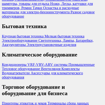
шампуры, товары для отдыха
Ножи, Леска, катушки для
триммеров, Ремни
Тачки
Оснастка и расходные
материалы для электро-бензоинструмента
Разное садовое
оборудование
Бытовая техника
Крупная бытовая техника
Мелкая бытовая техника
Электрооборудование
Светотехника, Лампы, Батарейки,
Аккумуляторы
Электроустановочные изделия
Климатическое оборудование
Кондиционеры
VRF-VRV-ARV системы
Промышленные
Тепловое оборудование
Вентиляция
Комплекты
Водонагреватели
Аксессуары для климатического
оборудования
Торговое оборудование и
оборудование для бизнеса
Принтеры этикеток и чеков
Терминалы сбора данных