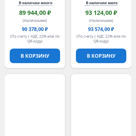
В наличии много
В наличии мало
HPE
89 944,00 ₽
93 124,00 ₽
Broadcom_LSI
(Наличными)
(Наличными)
IN WIN
MikroTik
90 378,00 ₽
93 574,00 ₽
Future Technologies
(По счету с НДС 22% или по
(По счету с НДС 22% или по
QR-коду)
QR-коду)
Huawei eKit
Ubiquiti
В КОРЗИНУ
В КОРЗИНУ
APC by Schneider Electric
ELEMY
ASUSTOR
TerraMaster
Inspur
Aquarius
ADATA
YADRO
SOPHGO
IRU