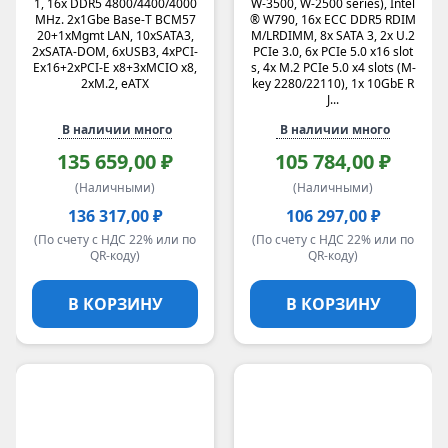
1, 16x DDR5 4800/4400/4000
W-3500, W-2500 series), Intel
MHz. 2x1Gbe Base-T BCM57
® W790, 16x ECC DDR5 RDIM
20+1xMgmt LAN, 10xSATA3,
M/LRDIMM, 8x SATA 3, 2x U.2
2xSATA-DOM, 6xUSB3, 4xPCI-
PCIe 3.0, 6x PCIe 5.0 x16 slot
Ex16+2xPCI-E x8+3xMCIO x8,
s, 4x M.2 PCIe 5.0 x4 slots (M-
2xM.2, eATX
key 2280/22110), 1x 10GbE R
J...
В наличии много
В наличии много
135 659,00 ₽
105 784,00 ₽
(Наличными)
(Наличными)
136 317,00 ₽
106 297,00 ₽
(По счету с НДС 22% или по
(По счету с НДС 22% или по
QR-коду)
QR-коду)
В КОРЗИНУ
В КОРЗИНУ