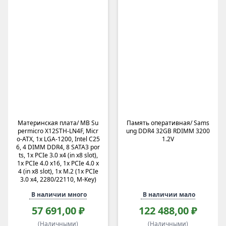
Материнская плата/ MB Su
Память оперативная/ Sams
permicro X12STH-LN4F, Micr
ung DDR4 32GB RDIMM 3200
o-ATX, 1x LGA-1200, Intel C25
1.2V
6, 4 DIMM DDR4, 8 SATA3 por
ts, 1x PCIe 3.0 x4 (in x8 slot),
1x PCIe 4.0 x16, 1x PCIe 4.0 x
4 (in x8 slot), 1x M.2 (1x PCIe
3.0 x4, 2280/22110, M-Key)
В наличии много
В наличии мало
57 691,00 ₽
122 488,00 ₽
(Наличными)
(Наличными)