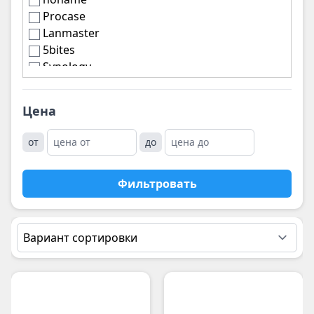
Procase
Lanmaster
5bites
Synology
Qnap
Supermicro
Цена
OEM
HP
от
до
Neomax
NERPA
Фильтровать
Hewlett Packard Enterprise
Dell
ASUS
Shenzhen GuoxinHengyu Technology (Gooxi)
Vandor
Gigabyte
Ablecom
Foxline