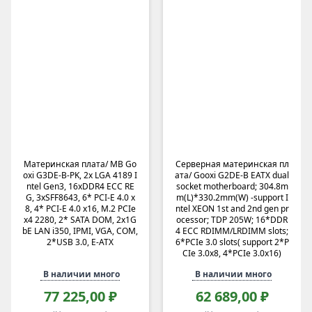
Материнская плата/ MB Go
Серверная материнская пл
oxi G3DE-B-PK, 2x LGA 4189 I
ата/ Gooxi G2DE-B EATX dual
ntel Gen3, 16xDDR4 ECC RE
socket motherboard; 304.8m
G, 3xSFF8643, 6* PCI-E 4.0 x
m(L)*330.2mm(W) -support I
8, 4* PCI-E 4.0 x16, M.2 PCIe
ntel XEON 1st and 2nd gen pr
x4 2280, 2* SATA DOM, 2x1G
ocessor; TDP 205W; 16*DDR
bE LAN i350, IPMI, VGA, COM,
4 ECC RDIMM/LRDIMM slots;
2*USB 3.0, E-ATX
6*PCIe 3.0 slots( support 2*P
CIe 3.0x8, 4*PCIe 3.0x16)
В наличии много
В наличии много
77 225,00 ₽
62 689,00 ₽