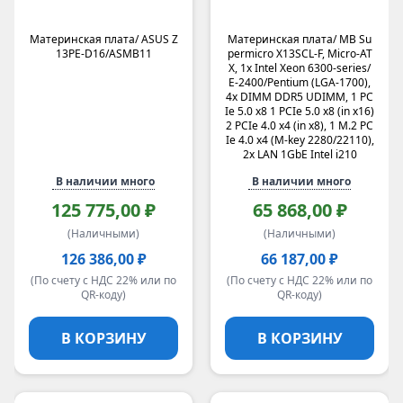
Материнская плата/ ASUS Z
Материнская плата/ MB Su
13PE-D16/ASMB11
permicro X13SCL-F, Micro-AT
X, 1x Intel Xeon 6300-series/
E-2400/Pentium (LGA-1700),
4x DIMM DDR5 UDIMM, 1 PC
Ie 5.0 x8 1 PCIe 5.0 x8 (in x16)
2 PCIe 4.0 x4 (in x8), 1 M.2 PC
Ie 4.0 x4 (M-key 2280/22110),
2x LAN 1GbE Intel i210
В наличии много
В наличии много
125 775,00 ₽
65 868,00 ₽
(Наличными)
(Наличными)
126 386,00 ₽
66 187,00 ₽
(По счету с НДС 22% или по
(По счету с НДС 22% или по
QR-коду)
QR-коду)
В КОРЗИНУ
В КОРЗИНУ