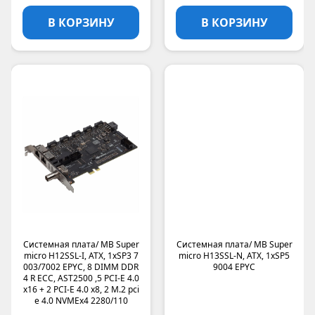
CyberElectro
В КОРЗИНУ
В КОРЗИНУ
SYSTEME ELECTRIC
DKC
INVT
AMD
Cabeus
EXEGATE
Rexant
Gooxi
Lr-Link
LENOVO
INTEL
SAMSUNG
HUAWEI
Системная плата/ MB Super
Системная плата/ MB Super
MICRON
micro H12SSL-I, ATX, 1xSP3 7
micro H13SSL-N, ATX, 1xSP5
LANNER
003/7002 EPYC, 8 DIMM DDR
9004 EPYC
4 R ECC, AST2500 ,5 PCI-E 4.0
MITAC
x16 + 2 PCI-E 4.0 x8, 2 M.2 pci
INFORTREND
e 4.0 NVMEx4 2280/110
Dell Technologies