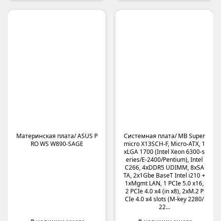
Материнская плата/ ASUS P
Системная плата/ MB Super
RO WS W890-SAGE
micro X13SCH-F, Micro-ATX, 1
xLGA 1700 (Intel Xeon 6300-s
eries/E-2400/Pentium), Intel
C266, 4xDDR5 UDIMM, 8xSA
TA, 2x1Gbe BaseT Intel i210 +
1xMgmt LAN, 1 PCIe 5.0 x16,
2 PCIe 4.0 x4 (in x8), 2xM.2 P
CIe 4.0 x4 slots (M-key 2280/
22...