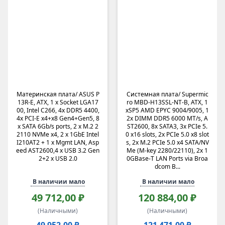
Материнская плата/ ASUS P
Системная плата/ Supermic
13R-E, ATX, 1 x Socket LGA17
ro MBD-H13SSL-NT-B, ATX, 1
00, Intel C266, 4x DDR5 4400,
xSP5 AMD EPYC 9004/9005, 1
4x PCI-E x4+x8 Gen4+Gen5, 8
2x DIMM DDR5 6000 MT/s, A
x SATA 6Gb/s ports, 2 x M.2 2
ST2600, 8x SATA3, 3x PCIe 5.
2110 NVMe x4, 2 x 1GbE Intel
0 x16 slots, 2x PCIe 5.0 x8 slot
I210AT2 + 1 x Mgmt LAN, Asp
s, 2x M.2 PCIe 5.0 x4 SATA/NV
eed AST2600,4 x USB 3.2 Gen
Me (M-key 2280/22110), 2x 1
2+2 x USB 2.0
0GBase-T LAN Ports via Broa
dcom B...
В наличии мало
В наличии мало
49 712,00 ₽
120 884,00 ₽
(Наличными)
(Наличными)