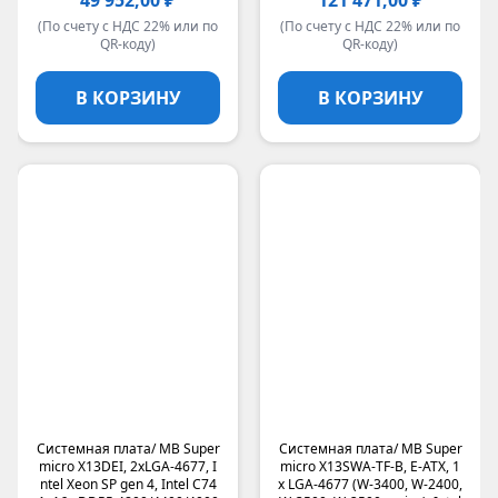
49 952,00 ₽
121 471,00 ₽
(По счету с НДС 22% или по
(По счету с НДС 22% или по
QR-коду)
QR-коду)
В КОРЗИНУ
В КОРЗИНУ
Системная плата/ MB Super
Системная плата/ MB Super
micro X13DEI, 2xLGA-4677, I
micro X13SWA-TF-B, E-ATX, 1
ntel Xeon SP gen 4, Intel C74
x LGA-4677 (W-3400, W-2400,