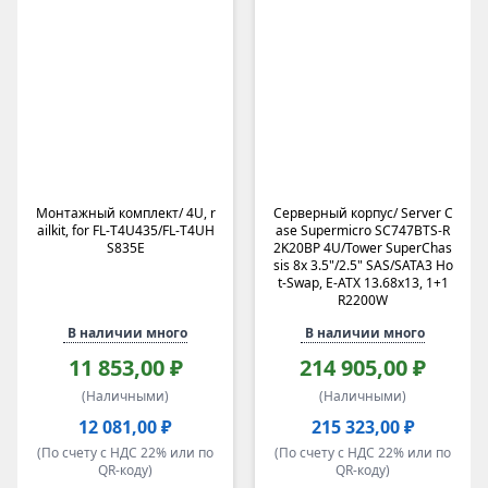
Samsung Electronics
Kingston
Hynix
Crucial
ShenzhenLianrui Electronic Co., LTD
LSi
Intel Corporation
NVIDIA
Монтажный комплект/ 4U, r
Серверный корпус/ Server C
Mellanox
ailkit, for FL-T4U435/FL-T4UH
ase Supermicro SC747BTS-R
SUNRICH TECHNOLOGY(H.K.) LIMITED
S835E
2K20BP 4U/Tower SuperChas
sis 8x 3.5"/2.5" SAS/SATA3 Ho
Broadcom
t-Swap, E-ATX 13.68x13, 1+1
QLogic
R2200W
Emulex
В наличии много
В наличии много
SILICOM LTD
11 853,00 ₽
214 905,00 ₽
Patchwork
(Наличными)
(Наличными)
ATEN
CONTEG
12 081,00 ₽
215 323,00 ₽
Cyberpower
(По счету с НДС 22% или по
(По счету с НДС 22% или по
QR-коду)
QR-коду)
Powercom