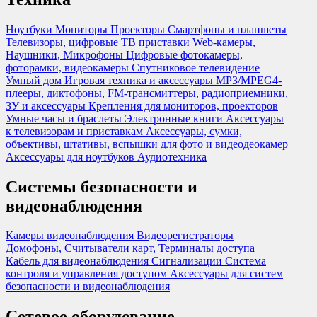
Ноутбуки
Мониторы
Проекторы
Смартфоны и планшеты
Телевизоры, цифровые ТВ приставки
Web-камеры,
Наушники, Микрофоны
Цифровые фотокамеры,
фоторамки, видеокамеры
Спутниковое телевидение
Умный дом
Игровая техника и аксессуары
MP3/MPEG4-
плееры, диктофоны, FM-трансмиттеры, радиоприемники,
ЗУ и аксессуары
Крепления для мониторов, проекторов
Умные часы и браслеты
Электронные книги
Аксессуары
к телевизорам и приставкам
Аксессуары, сумки,
объективы, штативы, вспышки для фото и видеодеокамер
Аксессуары для ноутбуков
Аудиотехника
Системы безопасности и
видеонаблюдения
Камеры видеонаблюдения
Видеорегистраторы
Домофоны, Считыватели карт, Терминалы доступа
Кабель для видеонаблюдения
Сигнализации
Система
контроля и управления доступом
Аксессуары для систем
безопасности и видеонаблюдения
Сетевое оборудование