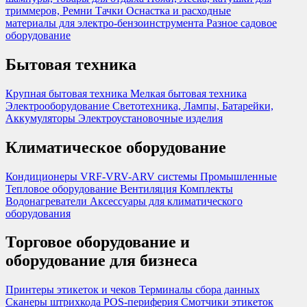
триммеров, Ремни
Тачки
Оснастка и расходные
материалы для электро-бензоинструмента
Разное садовое
оборудование
Бытовая техника
Крупная бытовая техника
Мелкая бытовая техника
Электрооборудование
Светотехника, Лампы, Батарейки,
Аккумуляторы
Электроустановочные изделия
Климатическое оборудование
Кондиционеры
VRF-VRV-ARV системы
Промышленные
Тепловое оборудование
Вентиляция
Комплекты
Водонагреватели
Аксессуары для климатического
оборудования
Торговое оборудование и
оборудование для бизнеса
Принтеры этикеток и чеков
Терминалы сбора данных
Сканеры штрихкода
POS-периферия
Смотчики этикеток