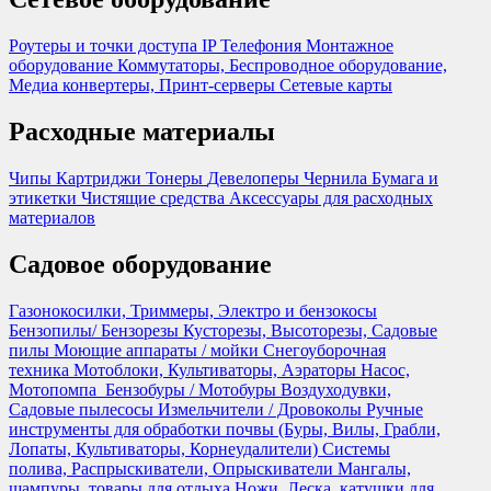
Роутеры и точки доступа
IP Телефония
Монтажное
оборудование
Коммутаторы, Беспроводное оборудование,
Медиа конвертеры, Принт-серверы
Сетевые карты
Расходные материалы
Чипы
Картриджи
Тонеры
Девелоперы
Чернила
Бумага и
этикетки
Чистящие средства
Аксессуары для расходных
материалов
Садовое оборудование
Газонокосилки, Триммеры, Электро и бензокосы
Бензопилы/ Бензорезы
Кусторезы, Высоторезы, Садовые
пилы
Моющие аппараты / мойки
Снегоуборочная
техника
Мотоблоки, Культиваторы, Аэраторы
Насос,
Мотопомпа
Бензобуры / Мотобуры
Воздуходувки,
Садовые пылесосы
Измельчители / Дровоколы
Ручные
инструменты для обработки почвы (Буры, Вилы, Грабли,
Лопаты, Культиваторы, Корнеудалители)
Системы
полива, Распрыскиватели, Опрыскиватели
Мангалы,
шампуры, товары для отдыха
Ножи, Леска, катушки для