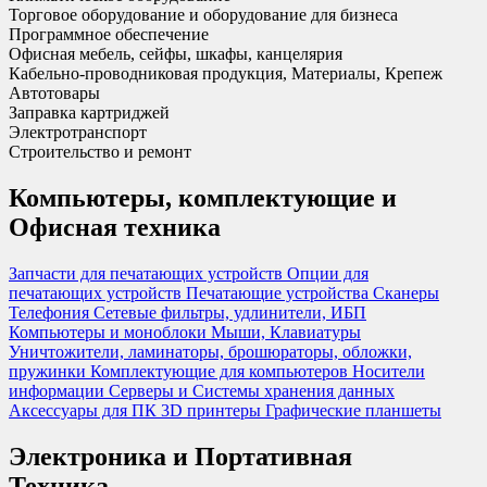
Торговое оборудование и оборудование для бизнеса
Программное обеспечение
Офисная мебель, сейфы, шкафы, канцелярия
Кабельно-проводниковая продукция, Материалы, Крепеж
Автотовары
Заправка картриджей
Электротранспорт
Строительство и ремонт
Компьютеры, комплектующие и
Офисная техника
Запчасти для печатающих устройств
Опции для
печатающих устройств
Печатающие устройства
Сканеры
Телефония
Сетевые фильтры, удлинители, ИБП
Компьютеры и моноблоки
Мыши, Клавиатуры
Уничтожители, ламинаторы, брошюраторы, обложки,
пружинки
Комплектующие для компьютеров
Носители
информации
Серверы и Системы хранения данных
Аксессуары для ПК
3D принтеры
Графические планшеты
Электроника и Портативная
Техника