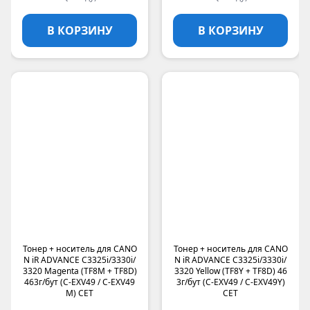
В КОРЗИНУ
В КОРЗИНУ
Тонер + носитель для CANO
Тонер + носитель для CANO
N iR ADVANCE C3325i/3330i/
N iR ADVANCE C3325i/3330i/
3320 Magenta (TF8M + TF8D)
3320 Yellow (TF8Y + TF8D) 46
463г/бут (C-EXV49 / C-EXV49
3г/бут (C-EXV49 / C-EXV49Y)
M) CET
CET