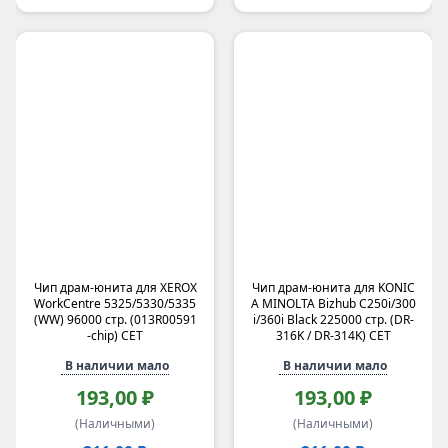
Чип драм-юнита для XEROX
Чип драм-юнита для KONIC
WorkCentre 5325/5330/5335
A MINOLTA Bizhub C250i/300
(WW) 96000 стр. (013R00591
i/360i Black 225000 стр. (DR-
-chip) CET
316K / DR-314K) CET
В наличии мало
В наличии мало
193,00 ₽
193,00 ₽
(Наличными)
(Наличными)