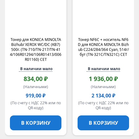
Тонер для KONICA MINOLTA
Тонер NF6C + носитель NF6
Bizhub/ XEROX WC/DC (KB7)
D для KONICA MINOLTA Bizh
500г. (TN-710/TN-217/TN-41
ub C224/284/364 Cyan, 514г/
4/106R01294/106R01413/006
бут (TN-321C/TN321C) CET
R01160) CET
В наличии мало
В наличии мало
834,00 ₽
1 936,00 ₽
(Наличными)
(Наличными)
919,00 ₽
2 134,00 ₽
(По счету с НДС 22% или по
(По счету с НДС 22% или по
QR-коду)
QR-коду)
В КОРЗИНУ
В КОРЗИНУ