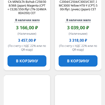
CA MINOLTA Bizhub C258/30
C2004/C2504/C3003/C307, I
8/368 (Japan) Magenta (CPT
MC3000 Yellow HT8-Y (CPT) 5
+ CE28) 550г/бут (TN-324M/A
00г/бут. (унив.) (Japan) CET
8DA350) CET
В наличии мало
В наличии мало
3 166,00 ₽
3 039,00 ₽
(Наличными)
(Наличными)
3 457,00 ₽
3 318,00 ₽
(По счету с НДС 22% или по
(По счету с НДС 22% или по
QR-коду)
QR-коду)
В КОРЗИНУ
В КОРЗИНУ