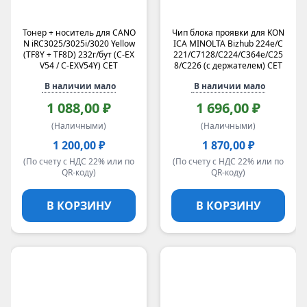
Тонер + носитель для CANO
Чип блока проявки для KON
N iRC3025/3025i/3020 Yellow
ICA MINOLTA Bizhub 224e/C
(TF8Y + TF8D) 232г/бут (C-EX
221/C7128/C224/C364e/C25
V54 / C-EXV54Y) CET
8/C226 (с держателем) CET
В наличии мало
В наличии мало
1 088,00 ₽
1 696,00 ₽
(Наличными)
(Наличными)
1 200,00 ₽
1 870,00 ₽
(По счету с НДС 22% или по
(По счету с НДС 22% или по
QR-коду)
QR-коду)
В КОРЗИНУ
В КОРЗИНУ