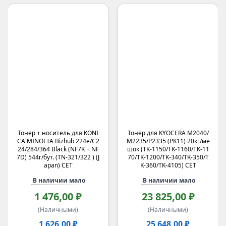
Тонер + носитель для KONI
Тонер для KYOCERA M2040/
CA MINOLTA Bizhub 224e/C2
M2235/P2335 (PK11) 20кг/ме
24/284/364 Black (NF7K + NF
шок (TK-1150/TK-1160/TK-11
7D) 544г/бут. (TN-321/322 ) (J
70/TK-1200/TK-340/TK-350/T
apan) CET
K-360/TK-4105) CET
В наличии мало
В наличии мало
1 476,00 ₽
23 825,00 ₽
(Наличными)
(Наличными)
1 626,00 ₽
25 648,00 ₽