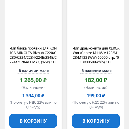
Чип блока проявки для KON
Чип драм-юнита для XEROX
ICA MINOLTA Bizhub C220/C
WorkCentre M118/M123/M1
280/C224/C284/224E/284E/C
28/M133 (WW) 60000 стр. (0
224e/C284e CMYK, (WW) CET
13R00589-chip) CET
В наличии мало
В наличии мало
1 265,00 ₽
182,00 ₽
(Наличными)
(Наличными)
1 394,00 ₽
199,00 ₽
(По счету с НДС 22% или по
(По счету с НДС 22% или по
QR-коду)
QR-коду)
В КОРЗИНУ
В КОРЗИНУ