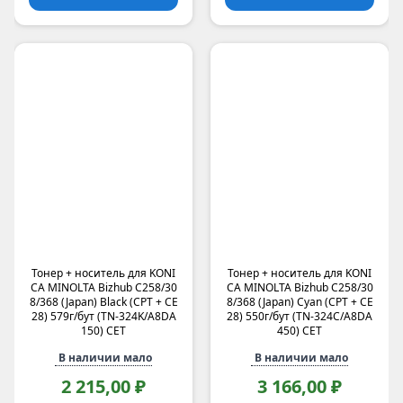
Тонер + носитель для KONI
Тонер + носитель для KONI
CA MINOLTA Bizhub C258/30
CA MINOLTA Bizhub C258/30
8/368 (Japan) Black (CPT + CE
8/368 (Japan) Cyan (CPT + CE
28) 579г/бут (TN-324K/A8DA
28) 550г/бут (TN-324C/A8DA
150) CET
450) CET
В наличии мало
В наличии мало
2 215,00 ₽
3 166,00 ₽