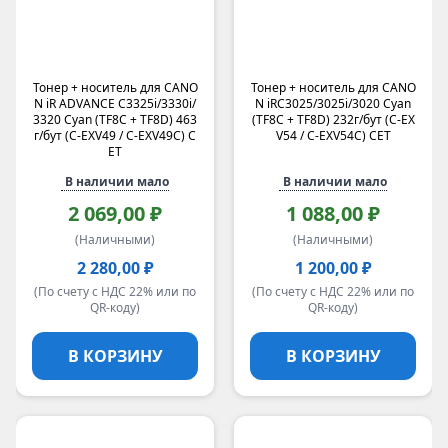
Тонер + носитель для CANO
Тонер + носитель для CANO
N iR ADVANCE C3325i/3330i/
N iRC3025/3025i/3020 Cyan
3320 Cyan (TF8C + TF8D) 463
(TF8C + TF8D) 232г/бут (C-EX
г/бут (C-EXV49 / C-EXV49C) C
V54 / C-EXV54C) CET
ET
В наличии мало
В наличии мало
2 069,00 ₽
1 088,00 ₽
(Наличными)
(Наличными)
2 280,00 ₽
1 200,00 ₽
(По счету с НДС 22% или по
(По счету с НДС 22% или по
QR-коду)
QR-коду)
В КОРЗИНУ
В КОРЗИНУ