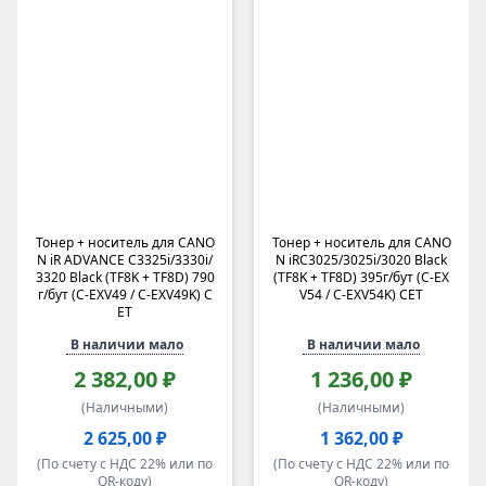
Тонер + носитель для CANO
Тонер + носитель для CANO
N iR ADVANCE C3325i/3330i/
N iRC3025/3025i/3020 Black
3320 Black (TF8K + TF8D) 790
(TF8K + TF8D) 395г/бут (C-EX
г/бут (C-EXV49 / C-EXV49K) C
V54 / C-EXV54K) CET
ET
В наличии мало
В наличии мало
2 382,00 ₽
1 236,00 ₽
(Наличными)
(Наличными)
2 625,00 ₽
1 362,00 ₽
(По счету с НДС 22% или по
(По счету с НДС 22% или по
QR-коду)
QR-коду)