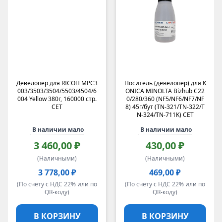
Девелопер для RICOH MPC3
Носитель (девелопер) для K
003/3503/3504/5503/4504/6
ONICA MINOLTA Bizhub C22
004 Yellow 380г, 160000 стр.
0/280/360 (NF5/NF6/NF7/NF
CET
8) 45г/бут (TN-321/TN-322/T
N-324/TN-711K) CET
В наличии мало
В наличии мало
3 460,00 ₽
430,00 ₽
(Наличными)
(Наличными)
3 778,00 ₽
469,00 ₽
(По счету с НДС 22% или по
(По счету с НДС 22% или по
QR-коду)
QR-коду)
В КОРЗИНУ
В КОРЗИНУ