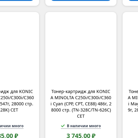
ридж для KONIC
Тонер-картридж для KONIC
Тон
250i/C300i/C360
A MINOLTA C250i/C300i/C360
A MI
 547г, 28000 стр.
i Cyan (CPP, CPT, CE88) 486г, 2
i Ma
328K) CET
8000 стр. (TN-328C/TN-626C)
9г, 
CET
личии много
В наличии много
35,00 ₽
3 745,00 ₽