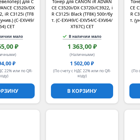
евелопер) для C
Тонер для CANON iR ADVAN
Тон
ANCE C3520i/DX
CE C3520i/DX C3720i/C3922, i
CE C
, iR C3125i (TF8
R C3125i Black (TF8K) 500г/бу
R C3
(унив.) (C-EXV49/
т. (C-EXV49/C-EXV54/C-EXV64/
т. (
64) CET
XT67C) CET
личии мало
В наличии мало
65,00 ₽
1 363,00 ₽
личными)
(Наличными)
94,00 ₽
1 502,00 ₽
ДС 22% или по QR-
(По счету с НДС 22% или по QR-
(По 
коду)
коду)
ОРЗИНУ
В КОРЗИНУ