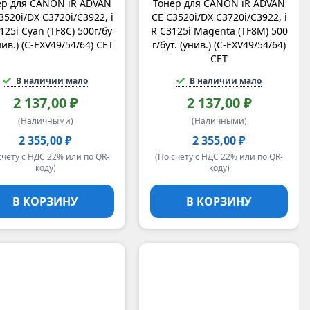
ер для CANON iR ADVAN
Тонер для CANON iR ADVAN
3520i/DX C3720i/C3922, i
CE C3520i/DX C3720i/C3922, i
125i Cyan (TF8C) 500г/бу
R C3125i Magenta (TF8M) 500
унив.) (C-EXV49/54/64) CET
г/бут. (унив.) (C-EXV49/54/64)
CET
В наличии мало
В наличии мало
2 137,00 ₽
2 137,00 ₽
(Наличными)
(Наличными)
2 355,00 ₽
2 355,00 ₽
счету с НДС 22% или по QR-
(По счету с НДС 22% или по QR-
коду)
коду)
В КОРЗИНУ
В КОРЗИНУ