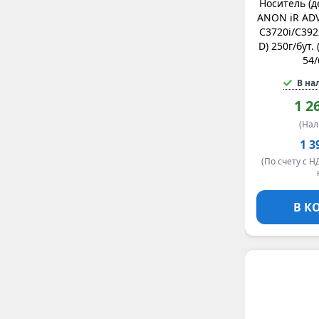
Носитель (д
ANON iR ADV
C3720i/C3922
D) 250г/бут. 
54/
В на
1 2
(На
1 3
(По счету с Н
В К