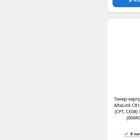
Тонер-карт
AltaLink C8
(CPT, CE08) 
(006R
В на