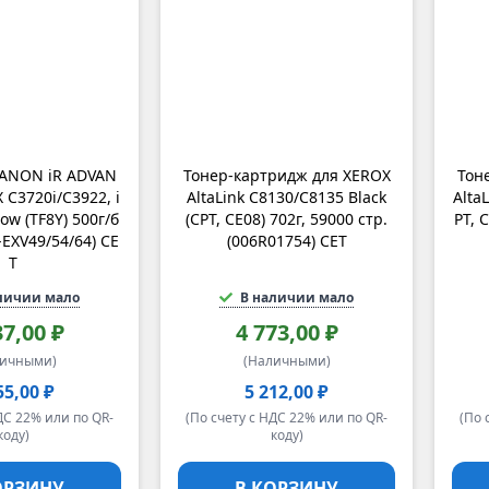
CANON iR ADVAN
Тонер-картридж для XEROX
Тон
 C3720i/C3922, i
AltaLink C8130/C8135 Black
Alta
low (TF8Y) 500г/б
(CPT, CE08) 702г, 59000 стр.
PT, 
C-EXV49/54/64) CE
(006R01754) CET
T
личии мало
В наличии мало
37,00 ₽
4 773,00 ₽
личными)
(Наличными)
55,00 ₽
5 212,00 ₽
ДС 22% или по QR-
(По счету с НДС 22% или по QR-
(По 
коду)
коду)
ОРЗИНУ
В КОРЗИНУ