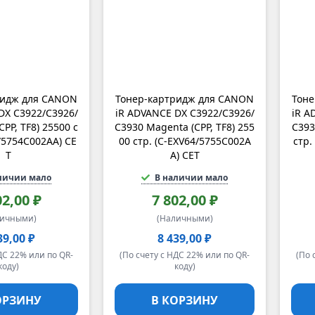
ридж для CANON
Тонер-картридж для CANON
Тоне
DX C3922/C3926/
iR ADVANCE DX C3922/C3926/
iR A
CPP, TF8) 25500 с
C3930 Magenta (CPP, TF8) 255
C393
4/5754C002AA) CE
00 стр. (C-EXV64/5755C002A
стр.
T
A) CET
личии мало
В наличии мало
02,00 ₽
7 802,00 ₽
личными)
(Наличными)
39,00 ₽
8 439,00 ₽
ДС 22% или по QR-
(По счету с НДС 22% или по QR-
(По 
коду)
коду)
ОРЗИНУ
В КОРЗИНУ