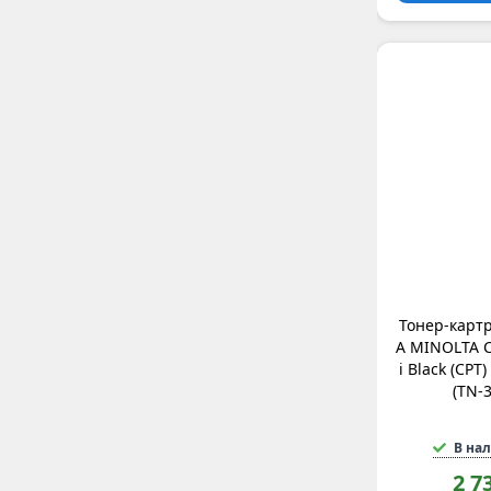
Тонер-карт
A MINOLTA C
i Black (CPT)
(TN-
В на
2 7