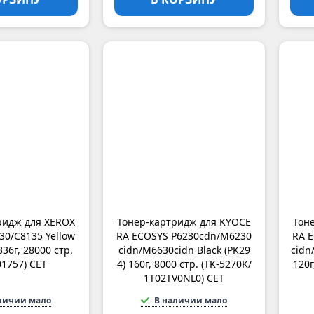
ридж для XEROX
Тонер-картридж для KYOCE
Тон
130/C8135 Yellow
RA ECOSYS P6230cdn/M6230
RA 
336г, 28000 стр.
cidn/M6630cidn Black (PK29
cidn
01757) CET
4) 160г, 8000 стр. (TK-5270K/
120г
1T02TV0NL0) CET
личии мало
В наличии мало