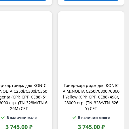
ер-картридж для KONIC
Тонер-картридж для KONIC
NOLTA C250i/C300i/C360
A MINOLTA C250i/C300i/C360
genta (CPP, CPT, CE88) 51
i Yellow (CPP, CPT, CE88) 498г,
28000 стр. (TN-328M/TN-6
28000 стр. (TN-328Y/TN-626
26M) CET
Y) CET
В наличии мало
В наличии много
3 745,00 ₽
3 745,00 ₽