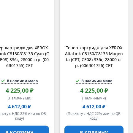
ер-картридж для XEROX
Тонер-картридж для XEROX
Link C8130/C8135 Cyan (C
AltaLink C8130/C8135 Magen
CE08) 336г, 28000 стр. (00
ta (CPT, CE08) 336г, 28000 ст
6R01755) CET
р. (006R01756) CET
В наличии мало
В наличии мало
4 225,00 ₽
4 225,00 ₽
(Наличными)
(Наличными)
4 612,00 ₽
4 612,00 ₽
счету с НДС 22% или по QR-
(По счету с НДС 22% или по QR-
коду)
коду)
В КОРЗИНУ
В КОРЗИНУ