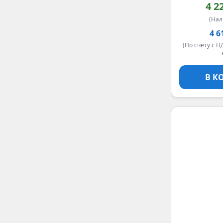
4 2
(На
4 6
(По счету с Н
В К