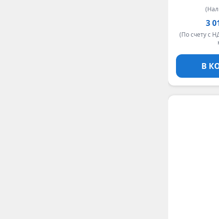
(На
3 0
(По счету с Н
В К