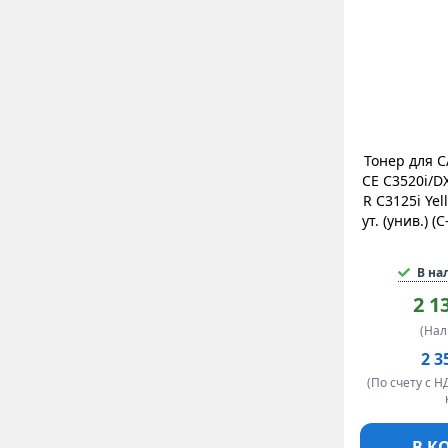
Тонер для 
CE C3520i/DX
R C3125i Yel
ут. (унив.) (
В на
2 1
(На
2 3
(По счету с Н
В К