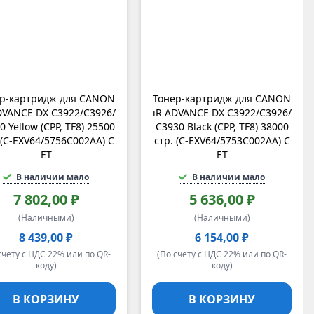
р-картридж для CANON
Тонер-картридж для CANON
DVANCE DX C3922/C3926/
iR ADVANCE DX C3922/C3926/
0 Yellow (CPP, TF8) 25500
C3930 Black (CPP, TF8) 38000
 (C-EXV64/5756C002AA) C
стр. (C-EXV64/5753C002AA) C
ET
ET
В наличии мало
В наличии мало
7 802,00 ₽
5 636,00 ₽
(Наличными)
(Наличными)
8 439,00 ₽
6 154,00 ₽
счету с НДС 22% или по QR-
(По счету с НДС 22% или по QR-
коду)
коду)
В КОРЗИНУ
В КОРЗИНУ