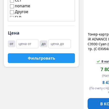
CET
noname
Другое
ELP
Цена
Тонер-карт
iR ADVANCE 
от
до
C3930 Cyan (
тр. (C-EXV6
Фильтровать
В на
7 8
(На
8 4
(По счету с Н
В К