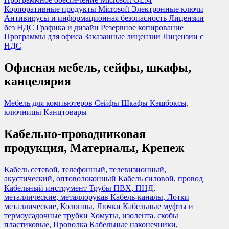
Корпоративные продукты Microsoft
Электронные ключи
Антивирусы и информационная безопасность
Лицензии
без НДС
Графика и дизайн
Резервное копирование
Программы для офиса
Заказанные лицензии
Лицензии с
НДС
Офисная мебель, сейфы, шкафы,
канцелярия
Мебель для компьютеров
Сейфы
Шкафы
Кэшбоксы,
ключницы
Канцтовары
Кабельно-проводниковая
продукция, Материалы, Крепеж
Кабель сетевой, телефонный, телевизионный,
акустический, оптоволоконный
Кабель силовой, провод
Кабельный инструмент
Трубы ПВХ, ПНД,
металлические, металлорукав
Кабель-каналы, Лотки
металлические, Колонны, Лючки
Кабельные муфты и
термоусадочные трубки
Хомуты, изолента. скобы
пластиковые, Проволка
Кабельные наконечники,