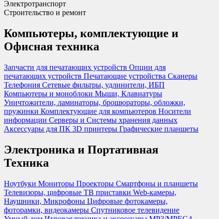
Электротранспорт
Строительство и ремонт
Компьютеры, комплектующие и
Офисная техника
Запчасти для печатающих устройств
Опции для
печатающих устройств
Печатающие устройства
Сканеры
Телефония
Сетевые фильтры, удлинители, ИБП
Компьютеры и моноблоки
Мыши, Клавиатуры
Уничтожители, ламинаторы, брошюраторы, обложки,
пружинки
Комплектующие для компьютеров
Носители
информации
Серверы и Системы хранения данных
Аксессуары для ПК
3D принтеры
Графические планшеты
Электроника и Портативная
Техника
Ноутбуки
Мониторы
Проекторы
Смартфоны и планшеты
Телевизоры, цифровые ТВ приставки
Web-камеры,
Наушники, Микрофоны
Цифровые фотокамеры,
фоторамки, видеокамеры
Спутниковое телевидение
Умный дом
Игровая техника и аксессуары
MP3/MPEG4-