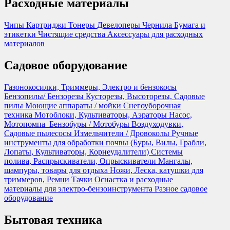
Расходные материалы
Чипы
Картриджи
Тонеры
Девелоперы
Чернила
Бумага и
этикетки
Чистящие средства
Аксессуары для расходных
материалов
Садовое оборудование
Газонокосилки, Триммеры, Электро и бензокосы
Бензопилы/ Бензорезы
Кусторезы, Высоторезы, Садовые
пилы
Моющие аппараты / мойки
Снегоуборочная
техника
Мотоблоки, Культиваторы, Аэраторы
Насос,
Мотопомпа
Бензобуры / Мотобуры
Воздуходувки,
Садовые пылесосы
Измельчители / Дровоколы
Ручные
инструменты для обработки почвы (Буры, Вилы, Грабли,
Лопаты, Культиваторы, Корнеудалители)
Системы
полива, Распрыскиватели, Опрыскиватели
Мангалы,
шампуры, товары для отдыха
Ножи, Леска, катушки для
триммеров, Ремни
Тачки
Оснастка и расходные
материалы для электро-бензоинструмента
Разное садовое
оборудование
Бытовая техника