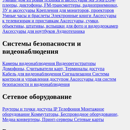
плееры, диктофоны, FM-трансмиттеры, радиоприемники,
ЗУ и аксессуары
Крепления для мониторов, проекторов
Умные часы и браслеты
Электронные книги
Аксессуары
к телевизорам и приставкам
Аксессуары, сумки,
объективы, штативы, вспышки для фото и видеодеокамер
Аксессуары для ноутбуков
Аудиотехника
Системы безопасности и
видеонаблюдения
Камеры видеонаблюдения
Видеорегистраторы
Домофоны, Считыватели карт, Терминалы доступа
Кабель для видеонаблюдения
Сигнализации
Система
контроля и управления доступом
Аксессуары для систем
безопасности и видеонаблюдения
Сетевое оборудование
Роутеры и точки доступа
IP Телефония
Монтажное
оборудование
Коммутаторы, Беспроводное оборудование,
Медиа конвертеры, Принт-серверы
Сетевые карты