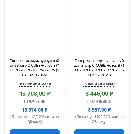
Тонер-картридж пурпурный
Тонер-картридж пурпурный
для Sharp C-CUBE/Helios BP1
для Sharp C-CUBE/Helios BP1
0C20/20C20/20C25/22C25 (1
0C20/20C20/20C25/22C25 (5
0К) BPGT20MA
К) BPGT20MB
В наличии мало
В наличии мало
13 708,00 ₽
8 446,00 ₽
(Наличными)
(Наличными)
13 974,00 ₽
8 567,00 ₽
(По счету с НДС 22% или по
(По счету с НДС 22% или по
QR-коду)
QR-коду)