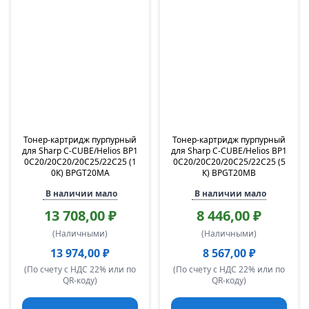
Тонер-картридж пурпурный
Тонер-картридж пурпурный
для Sharp C-CUBE/Helios BP1
для Sharp C-CUBE/Helios BP1
0C20/20C20/20C25/22C25 (1
0C20/20C20/20C25/22C25 (5
0К) BPGT20MA
К) BPGT20MB
В наличии мало
В наличии мало
13 708,00 ₽
8 446,00 ₽
(Наличными)
(Наличными)
13 974,00 ₽
8 567,00 ₽
(По счету с НДС 22% или по
(По счету с НДС 22% или по
QR-коду)
QR-коду)