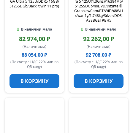
GA Ultra 5 125U/DDR5 16GB/
ra 5 125U(1.3Ghz)/16384Mb/
512SSDGb/Backlit/win 11 pro}
512SSDGb/noDVD/Int:Intel®
Graphics/Cam/BT/WiFi/48WH
r/war 1y/1.748kg/Silver/DOS,
A38BGET#BH5
В наличии мало
В наличии мало
82 974,00 ₽
92 262,00 ₽
(Наличными)
(Наличными)
88 054,00 ₽
92 708,00 ₽
(По счету с НДС 22% или по
(По счету с НДС 22% или по
QR-коду)
QR-коду)
В КОРЗИНУ
В КОРЗИНУ