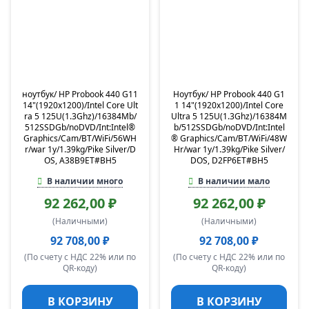
ноутбук/ HP Probook 440 G11
Ноутбук/ HP Probook 440 G1
14"(1920x1200)/Intel Core Ult
1 14"(1920x1200)/Intel Core
ra 5 125U(1.3Ghz)/16384Mb/
Ultra 5 125U(1.3Ghz)/16384M
512SSDGb/noDVD/Int:Intel®
b/512SSDGb/noDVD/Int:Intel
Graphics/Cam/BT/WiFi/56WH
® Graphics/Cam/BT/WiFi/48W
r/war 1y/1.39kg/Pike Silver/D
Hr/war 1y/1.39kg/Pike Silver/
OS, A38B9ET#BH5
DOS, D2FP6ET#BH5
В наличии много
В наличии мало
92 262,00 ₽
92 262,00 ₽
(Наличными)
(Наличными)
92 708,00 ₽
92 708,00 ₽
(По счету с НДС 22% или по
(По счету с НДС 22% или по
QR-коду)
QR-коду)
В КОРЗИНУ
В КОРЗИНУ