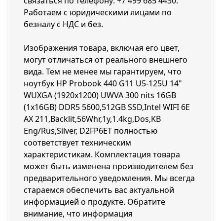
связаться по телефону:
+7 499 685 4430
.
Работаем с юридическими лицами по
безналу с НДС и без.
Изображения товара, включая его цвет,
могут отличаться от реального внешнего
вида. Тем не менее мы гарантируем, что
ноутбук HP Probook 440 G11 U5-125U 14"
WUXGA (1920x1200) UWVA 300 nits 16GB
(1x16GB) DDR5 5600,512GB SSD,Intel WIFI 6E
AX 211,Backlit,56Whr,1y,1.4kg,Dos,KB
Eng/Rus,Silver, D2FP6ET полностью
соответствует техническим
характеристикам. Комплектация товара
может быть изменена производителем без
предварительного уведомления. Мы всегда
стараемся обеспечить вас актуальной
информацией о продукте. Обратите
внимание, что информация