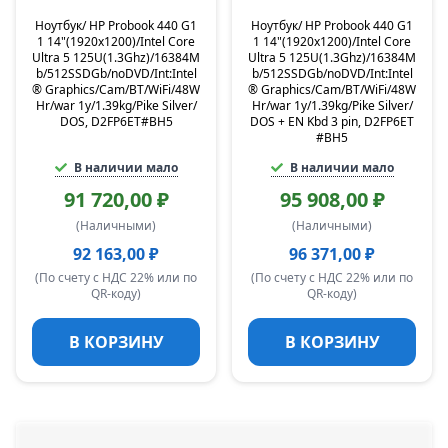
Ноутбук/ HP Probook 440 G1
Ноутбук/ HP Probook 440 G1
1 14"(1920x1200)/Intel Core
1 14"(1920x1200)/Intel Core
Ultra 5 125U(1.3Ghz)/16384M
Ultra 5 125U(1.3Ghz)/16384M
b/512SSDGb/noDVD/Int:Intel
b/512SSDGb/noDVD/Int:Intel
® Graphics/Cam/BT/WiFi/48W
® Graphics/Cam/BT/WiFi/48W
Hr/war 1y/1.39kg/Pike Silver/
Hr/war 1y/1.39kg/Pike Silver/
DOS, D2FP6ET#BH5
DOS + EN Kbd 3 pin, D2FP6ET
#BH5
В наличии мало
В наличии мало
91 720,00 ₽
95 908,00 ₽
(Наличными)
(Наличными)
92 163,00 ₽
96 371,00 ₽
(По счету с НДС 22% или по
(По счету с НДС 22% или по
QR-коду)
QR-коду)
В КОРЗИНУ
В КОРЗИНУ