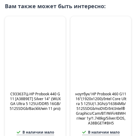
Вам также может быть интересно:
C933637Ц-HP Probook 440 G
ноутбук/ HP Probook 460 G11
11 [A38B9ET] Silver 14" {WUX
16"(1920x1200)/Intel Core Ult
GA Ultra 5 125U/DDR5 16GB/
ra 5 125U(1.3Ghz)/16384Mb/
512SSDGb/Backlit/win 11 pro}
512SSDGb/noDVD/Int:Intel®
Graphics/Cam/BT/WiFi/48WH
r/war 1y/1.748kg/Silver/DOS,
A38BGET#BH5
В наличии мало
В наличии мало