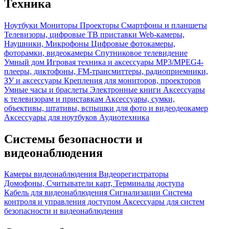
Техника
Ноутбуки
Мониторы
Проекторы
Смартфоны и планшеты
Телевизоры, цифровые ТВ приставки
Web-камеры,
Наушники, Микрофоны
Цифровые фотокамеры,
фоторамки, видеокамеры
Спутниковое телевидение
Умный дом
Игровая техника и аксессуары
MP3/MPEG4-
плееры, диктофоны, FM-трансмиттеры, радиоприемники,
ЗУ и аксессуары
Крепления для мониторов, проекторов
Умные часы и браслеты
Электронные книги
Аксессуары
к телевизорам и приставкам
Аксессуары, сумки,
объективы, штативы, вспышки для фото и видеодеокамер
Аксессуары для ноутбуков
Аудиотехника
Системы безопасности и
видеонаблюдения
Камеры видеонаблюдения
Видеорегистраторы
Домофоны, Считыватели карт, Терминалы доступа
Кабель для видеонаблюдения
Сигнализации
Система
контроля и управления доступом
Аксессуары для систем
безопасности и видеонаблюдения