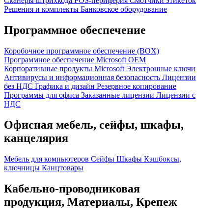
Сканеры штрихкода
POS-периферия
Смотчики этикеток
Решения и комплекты
Банковское оборудование
Программное обеспечение
Коробочное программное обеспечение (BOX)
Программное обеспечение Microsoft OEM
Корпоративные продукты Microsoft
Электронные ключи
Антивирусы и информационная безопасность
Лицензии
без НДС
Графика и дизайн
Резервное копирование
Программы для офиса
Заказанные лицензии
Лицензии с
НДС
Офисная мебель, сейфы, шкафы,
канцелярия
Мебель для компьютеров
Сейфы
Шкафы
Кэшбоксы,
ключницы
Канцтовары
Кабельно-проводниковая
продукция, Материалы, Крепеж