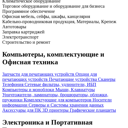
Климатическое оборудование
Торговое оборудование и оборудование для бизнеса
Программное обеспечение
Офисная мебель, сейфы, шкафы, канцелярия
Кабельно-проводниковая продукция, Материалы, Крепеж
Автотовары
Заправка картриджей
Электротранспорт
Строительство и ремонт
Компьютеры, комплектующие и
Офисная техника
Запчасти для печатающих устройств
Опции для
печатающих устройств
Печатающие устройства
Сканеры
Телефония
Сетевые фильтры, удлинители, ИБП
Компьютеры и моноблоки
Мыши, Клавиатуры
Уничтожители, ламинаторы, брошюраторы, обложки,
пружинки
Комплектующие для компьютеров
Носители
информации
Серверы и Системы хранения данных
Аксессуары для ПК
3D принтеры
Графические планшеты
Электроника и Портативная