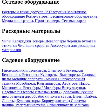
Сетевое оборудование
Роутеры и точки доступа
IP Телефония
Монтажное
оборудование
Коммутаторы, Беспроводное оборудование,
Медиа конвертеры, Принт-серверы
Сетевые карты
Расходные материалы
Чипы
Картриджи
Тонеры
Девелоперы
Чернила
Бумага и
этикетки
Чистящие средства
Аксессуары для расходных
материалов
Садовое оборудование
Газонокосилки, Триммеры, Электро и бензокосы
Бензопилы/ Бензорезы
Кусторезы, Высоторезы, Садовые
пилы
Моющие аппараты / мойки
Снегоуборочная
техника
Мотоблоки, Культиваторы, Аэраторы
Насос,
Мотопомпа
Бензобуры / Мотобуры
Воздуходувки,
Садовые пылесосы
Измельчители / Дровоколы
Ручные
инструменты для обработки почвы (Буры, Вилы, Грабли,
Лопаты, Культиваторы, Корнеудалители)
Системы
полива, Распрыскиватели, Опрыскиватели
Мангалы,