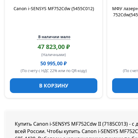
Canon i-SENSYS MF752Cdw (5455C012)
МФУ лазерн
752Cdw(545
В наличии мало
47 823,00 ₽
(Наличными)
50 995,00 ₽
(По счету с НДС 22% или по QR-коду)
(По счет
В КОРЗИНУ
Купить Canon i-SENSYS MF752Cdw II (7185C013) - с
всей России. Чтобы купить Canon i-SENSYS MF752C