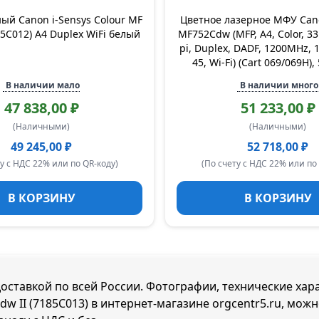
ый Canon i-Sensys Colour MF
Цветное лазерное МФУ Can
5C012) A4 Duplex WiFi белый
MF752Cdw (MFP, A4, Color, 3
pi, Duplex, DADF, 1200MHz, 1
45, Wi-Fi) (Cart 069/069H)
В наличии мало
В наличии много
47 838,00 ₽
51 233,00 ₽
(Наличными)
(Наличными)
49 245,00 ₽
52 718,00 ₽
у с НДС 22% или по QR-коду)
(По счету с НДС 22% или по
В КОРЗИНУ
В КОРЗИНУ
 доставкой по всей России. Фотографии, технические хар
dw II (7185C013) в интернет-магазине orgcentr5.ru, мож