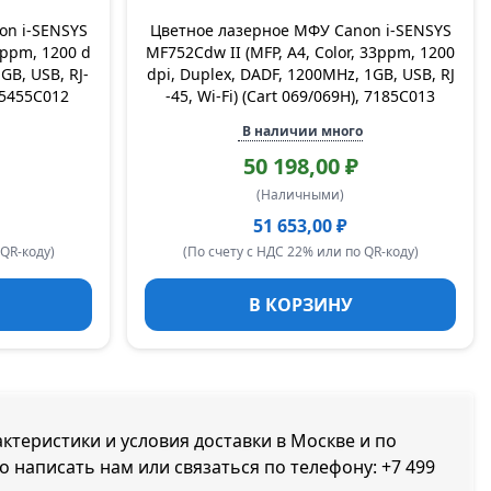
on i-SENSYS
Цветное лазерное МФУ Canon i-SENSYS
3ppm, 1200 d
MF752Cdw II (MFP, A4, Color, 33ppm, 1200
GB, USB, RJ-
dpi, Duplex, DADF, 1200MHz, 1GB, USB, RJ
, 5455C012
-45, Wi-Fi) (Cart 069/069H), 7185C013
В наличии много
50 198,00 ₽
(Наличными)
51 653,00 ₽
 QR-коду)
(По счету с НДС 22% или по QR-коду)
В КОРЗИНУ
актеристики и условия доставки в Москве и по
но написать нам или связаться по телефону:
+7 499