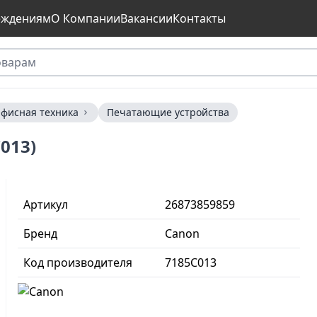
еждениям
О Компании
Вакансии
Контакты
фисная техника
Печатающие устройства
013)
Артикул
26873859859
Бренд
Canon
Код производителя
7185C013