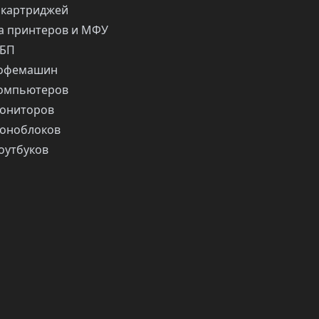
 картриджей
 принтеров и МФУ
ИБП
кофемашин
компьютеров
ониторов
оноблоков
оутбуков