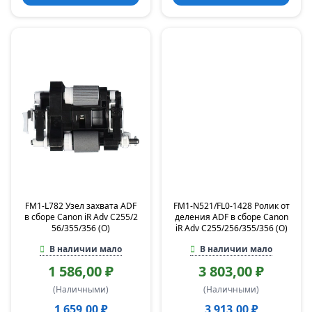
FM1-L782 Узел захвата ADF
FM1-N521/FL0-1428 Ролик от
в сборе Canon iR Adv C255/2
деления ADF в сборе Canon
56/355/356 (O)
iR Adv С255/256/355/356 (O)
В наличии мало
В наличии мало
1 586,00 ₽
3 803,00 ₽
(Наличными)
(Наличными)
1 659,00 ₽
3 913,00 ₽