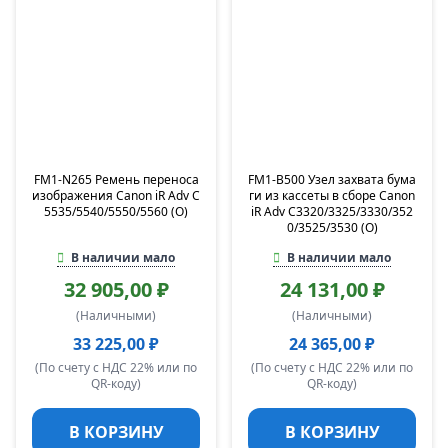
FM1-N265 Ремень переноса
FM1-B500 Узел захвата бума
изображения Canon iR Adv C
ги из кассеты в сборе Canon
5535/5540/5550/5560 (O)
iR Adv C3320/3325/3330/352
0/3525/3530 (O)
В наличии мало
В наличии мало
32 905,00 ₽
24 131,00 ₽
(Наличными)
(Наличными)
33 225,00 ₽
24 365,00 ₽
(По счету с НДС 22% или по
(По счету с НДС 22% или по
QR-коду)
QR-коду)
В КОРЗИНУ
В КОРЗИНУ