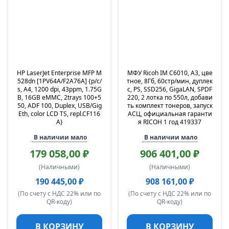
HP LaserJet Enterprise MFP M
МФУ Ricoh IM C6010, A3, цве
528dn [1PV64A/F2A76A] {p/c/
тное, 8Гб, 60стр/мин, дуплек
s, A4, 1200 dpi, 43ppm, 1.75G
с, PS, SSD256, GigaLAN, SPDF
B, 16GB eMMC, 2trays 100+5
220, 2 лотка по 550л, добави
50, ADF 100, Duplex, USB/Gig
ть комплект тонеров, запуск
Eth, color LCD TS, repl.CF116
АСЦ, официальная гаранти
A}
я RICOH 1 год 419337
В наличии мало
В наличии мало
179 058,00 ₽
906 401,00 ₽
(Наличными)
(Наличными)
190 445,00 ₽
908 161,00 ₽
(По счету с НДС 22% или по
(По счету с НДС 22% или по
QR-коду)
QR-коду)
В КОРЗИНУ
В КОРЗИНУ