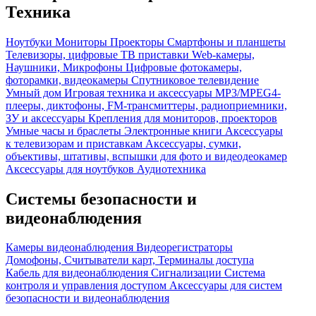
Техника
Ноутбуки
Мониторы
Проекторы
Смартфоны и планшеты
Телевизоры, цифровые ТВ приставки
Web-камеры,
Наушники, Микрофоны
Цифровые фотокамеры,
фоторамки, видеокамеры
Спутниковое телевидение
Умный дом
Игровая техника и аксессуары
MP3/MPEG4-
плееры, диктофоны, FM-трансмиттеры, радиоприемники,
ЗУ и аксессуары
Крепления для мониторов, проекторов
Умные часы и браслеты
Электронные книги
Аксессуары
к телевизорам и приставкам
Аксессуары, сумки,
объективы, штативы, вспышки для фото и видеодеокамер
Аксессуары для ноутбуков
Аудиотехника
Системы безопасности и
видеонаблюдения
Камеры видеонаблюдения
Видеорегистраторы
Домофоны, Считыватели карт, Терминалы доступа
Кабель для видеонаблюдения
Сигнализации
Система
контроля и управления доступом
Аксессуары для систем
безопасности и видеонаблюдения