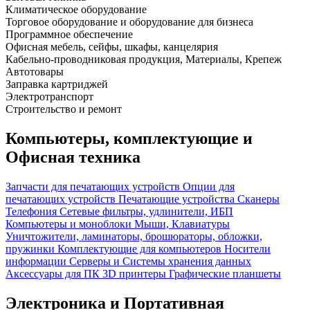
Климатическое оборудование
Торговое оборудование и оборудование для бизнеса
Программное обеспечение
Офисная мебель, сейфы, шкафы, канцелярия
Кабельно-проводниковая продукция, Материалы, Крепеж
Автотовары
Заправка картриджей
Электротранспорт
Строительство и ремонт
Компьютеры, комплектующие и
Офисная техника
Запчасти для печатающих устройств
Опции для
печатающих устройств
Печатающие устройства
Сканеры
Телефония
Сетевые фильтры, удлинители, ИБП
Компьютеры и моноблоки
Мыши, Клавиатуры
Уничтожители, ламинаторы, брошюраторы, обложки,
пружинки
Комплектующие для компьютеров
Носители
информации
Серверы и Системы хранения данных
Аксессуары для ПК
3D принтеры
Графические планшеты
Электроника и Портативная