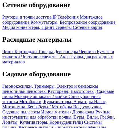
Сетевое оборудование
Роутеры и точки доступа
IP Телефония
Монтажное
оборудование
Коммутаторы, Беспроводное оборудование,
Медиа конвертеры, Принт-серверы
Сетевые карты
Расходные материалы
Чипы
Картриджи
Тонеры
Девелоперы
Чернила
Бумага и
этикетки
Чистящие средства
Аксессуары для расходных
материалов
Садовое оборудование
Газонокосилки, Триммеры, Электро и бензокосы
Бензопилы/ Бензорезы
Кусторезы, Высоторезы, Садовые
пилы
Моющие аппараты / мойки
Снегоуборочная
техника
Мотоблоки, Культиваторы, Аэраторы
Насос,
Мотопомпа
Бензобуры / Мотобуры
Воздуходувки,
Садовые пылесосы
Измельчители / Дровоколы
Ручные
инструменты для обработки почвы (Буры, Вилы, Грабли,
Лопаты, Культиваторы, Корнеудалители)
Системы
полива, Распрыскиватели, Опрыскиватели
Мангалы,