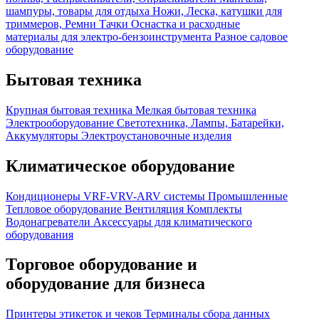
шампуры, товары для отдыха
Ножи, Леска, катушки для
триммеров, Ремни
Тачки
Оснастка и расходные
материалы для электро-бензоинструмента
Разное садовое
оборудование
Бытовая техника
Крупная бытовая техника
Мелкая бытовая техника
Электрооборудование
Светотехника, Лампы, Батарейки,
Аккумуляторы
Электроустановочные изделия
Климатическое оборудование
Кондиционеры
VRF-VRV-ARV системы
Промышленные
Тепловое оборудование
Вентиляция
Комплекты
Водонагреватели
Аксессуары для климатического
оборудования
Торговое оборудование и
оборудование для бизнеса
Принтеры этикеток и чеков
Терминалы сбора данных