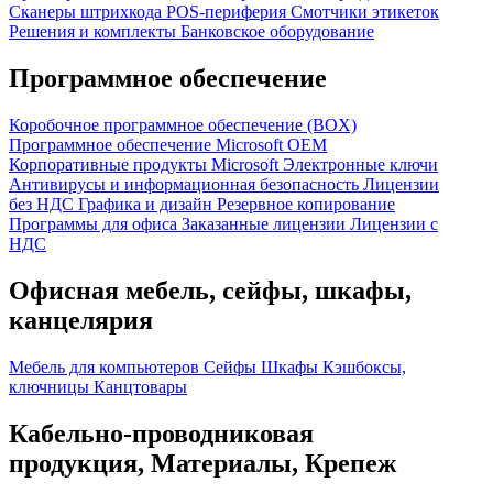
Сканеры штрихкода
POS-периферия
Смотчики этикеток
Решения и комплекты
Банковское оборудование
Программное обеспечение
Коробочное программное обеспечение (BOX)
Программное обеспечение Microsoft OEM
Корпоративные продукты Microsoft
Электронные ключи
Антивирусы и информационная безопасность
Лицензии
без НДС
Графика и дизайн
Резервное копирование
Программы для офиса
Заказанные лицензии
Лицензии с
НДС
Офисная мебель, сейфы, шкафы,
канцелярия
Мебель для компьютеров
Сейфы
Шкафы
Кэшбоксы,
ключницы
Канцтовары
Кабельно-проводниковая
продукция, Материалы, Крепеж