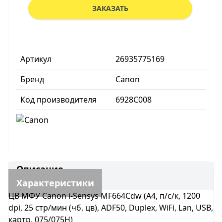
ЗАКАЗАТЬ
Артикул
26935775169
Бренд
Canon
Код производителя
6928C008
Описание
Характеристики
ЦВ МФУ Canon i-Sensys MF664Сdw (А4, п/с/к, 1200
dpi, 25 стр/мин (чб, цв), ADF50, Duplex, WiFi, Lan, USB,
картр. 075/075H)