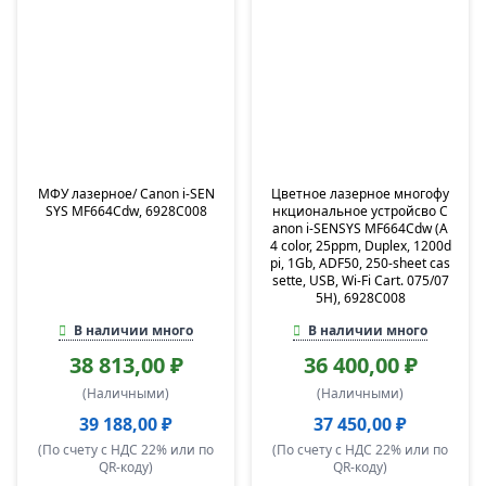
МФУ лазерное/ Canon i-SEN
Цветное лазерное многофу
SYS MF664Cdw, 6928C008
нкциональное устройсво C
anon i-SENSYS MF664Cdw (A
4 color, 25ppm, Duplex, 1200d
pi, 1Gb, ADF50, 250-sheet cas
sette, USB, Wi-Fi Cart. 075/07
5H), 6928C008
В наличии много
В наличии много
38 813,00 ₽
36 400,00 ₽
(Наличными)
(Наличными)
39 188,00 ₽
37 450,00 ₽
(По счету с НДС 22% или по
(По счету с НДС 22% или по
QR-коду)
QR-коду)