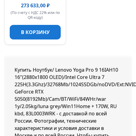
273 633,00 ₽
(По счету с НДС 22% или по
QR-коду)
В КОРЗИНУ
Купить Ноутбук/ Lenovo Yoga Pro 9 16IAH10
16"(2880x1800 OLED)/Intel Core Ultra 7
225H(3.3Ghz)/32768Mb/1024SSDGb/noDVD/Ext:NVI
GeForce RTX
5050(8192Mb)/Cam/BT/WiFi/84WHr/war
1y/2.05kg/luna grey/Win11Home + 170W, RU
kbd, 83L0003WRK - с доставкой по всей
России. Фотографии, технические
характеристики и условия доставки в
Москве и по всей России. Чтобы купить