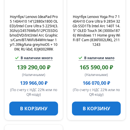
Ноутбук/ Lenovo IdeaPad Pro
Ноутбук Lenovo Yoga Pro 7 1
5 14IAH10 14"(2880x1800 OL
4IAH10 Core Ultra 9 285H 32
ED)/Intel Core Ultra 5 225H(3.
Gb SSD1Tb Intel Arc 140T 14.
3Ghz)/24576Mb/512PCISSDG
5" OLED Touch 3K (3000x187
b/noDVD/Int:Intel Arc Graphic
6) Windows 11 Home grey Wi
s/Cam/BT/WiFi/84WHr/war 1
Fi BT Cam (83KF002LRK), 211
y/1.39kg/luna grey/noOS + 10
1243
0W, RU kbd, 83JK002RRK
В наличии много
В наличии мало
139 290,00 ₽
165 590,00 ₽
(Наличными)
(Наличными)
139 966,00 ₽
166 070,00 ₽
(По счету с НДС 22% или по
(По счету с НДС 22% или по
QR-коду)
QR-коду)
В КОРЗИНУ
В КОРЗИНУ