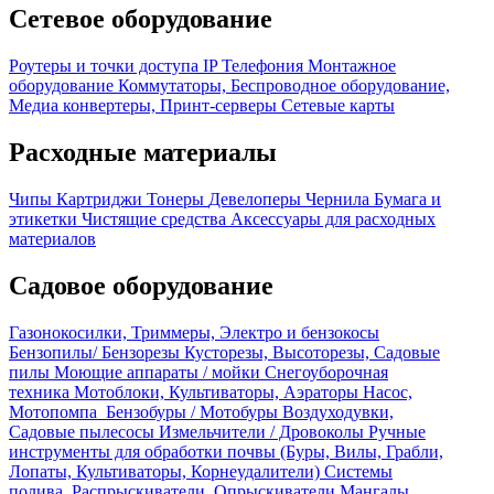
Сетевое оборудование
Роутеры и точки доступа
IP Телефония
Монтажное
оборудование
Коммутаторы, Беспроводное оборудование,
Медиа конвертеры, Принт-серверы
Сетевые карты
Расходные материалы
Чипы
Картриджи
Тонеры
Девелоперы
Чернила
Бумага и
этикетки
Чистящие средства
Аксессуары для расходных
материалов
Садовое оборудование
Газонокосилки, Триммеры, Электро и бензокосы
Бензопилы/ Бензорезы
Кусторезы, Высоторезы, Садовые
пилы
Моющие аппараты / мойки
Снегоуборочная
техника
Мотоблоки, Культиваторы, Аэраторы
Насос,
Мотопомпа
Бензобуры / Мотобуры
Воздуходувки,
Садовые пылесосы
Измельчители / Дровоколы
Ручные
инструменты для обработки почвы (Буры, Вилы, Грабли,
Лопаты, Культиваторы, Корнеудалители)
Системы
полива, Распрыскиватели, Опрыскиватели
Мангалы,