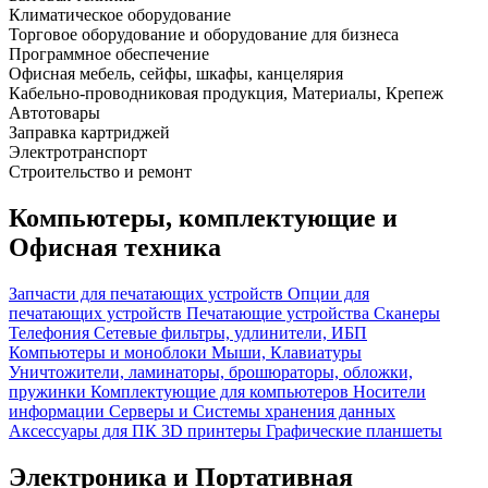
Климатическое оборудование
Торговое оборудование и оборудование для бизнеса
Программное обеспечение
Офисная мебель, сейфы, шкафы, канцелярия
Кабельно-проводниковая продукция, Материалы, Крепеж
Автотовары
Заправка картриджей
Электротранспорт
Строительство и ремонт
Компьютеры, комплектующие и
Офисная техника
Запчасти для печатающих устройств
Опции для
печатающих устройств
Печатающие устройства
Сканеры
Телефония
Сетевые фильтры, удлинители, ИБП
Компьютеры и моноблоки
Мыши, Клавиатуры
Уничтожители, ламинаторы, брошюраторы, обложки,
пружинки
Комплектующие для компьютеров
Носители
информации
Серверы и Системы хранения данных
Аксессуары для ПК
3D принтеры
Графические планшеты
Электроника и Портативная