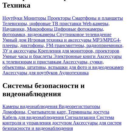
Техника
Ноутбуки
Мониторы
Проекторы
Смартфоны и планшеты
Телевизоры, цифровые ТВ приставки
Web-камеры,
Наушники, Микрофоны
Цифровые фотокамеры,
фоторамки, видеокамеры
Спутниковое телевидение
Умный дом
Игровая техника и аксессуары
MP3/MPEG4-
плееры, диктофоны, FM-трансмиттеры, радиоприемники,
ЗУ и аксессуары
Крепления для мониторов, проекторов
Умные часы и браслеты
Электронные книги
Аксессуары
к телевизорам и приставкам
Аксессуары, сумки,
объективы, штативы, вспышки для фото и видеодеокамер
Аксессуары для ноутбуков
Аудиотехника
Системы безопасности и
видеонаблюдения
Камеры видеонаблюдения
Видеорегистраторы
Домофоны, Считыватели карт, Терминалы доступа
Кабель для видеонаблюдения
Сигнализации
Система
контроля и управления доступом
Аксессуары для систем
безопасности и видеонаблюдения