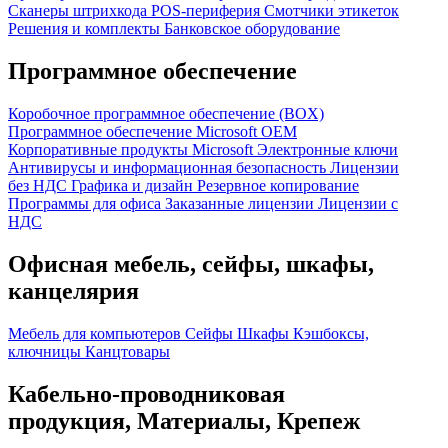
Сканеры штрихкода
POS-периферия
Смотчики этикеток
Решения и комплекты
Банковское оборудование
Программное обеспечение
Коробочное программное обеспечение (BOX)
Программное обеспечение Microsoft OEM
Корпоративные продукты Microsoft
Электронные ключи
Антивирусы и информационная безопасность
Лицензии
без НДС
Графика и дизайн
Резервное копирование
Программы для офиса
Заказанные лицензии
Лицензии с
НДС
Офисная мебель, сейфы, шкафы,
канцелярия
Мебель для компьютеров
Сейфы
Шкафы
Кэшбоксы,
ключницы
Канцтовары
Кабельно-проводниковая
продукция, Материалы, Крепеж