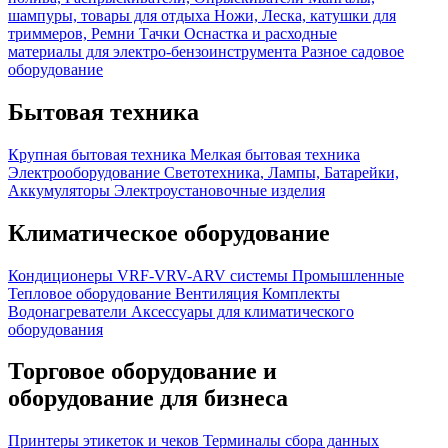
шампуры, товары для отдыха
Ножи, Леска, катушки для
триммеров, Ремни
Тачки
Оснастка и расходные
материалы для электро-бензоинструмента
Разное садовое
оборудование
Бытовая техника
Крупная бытовая техника
Мелкая бытовая техника
Электрооборудование
Светотехника, Лампы, Батарейки,
Аккумуляторы
Электроустановочные изделия
Климатическое оборудование
Кондиционеры
VRF-VRV-ARV системы
Промышленные
Тепловое оборудование
Вентиляция
Комплекты
Водонагреватели
Аксессуары для климатического
оборудования
Торговое оборудование и
оборудование для бизнеса
Принтеры этикеток и чеков
Терминалы сбора данных