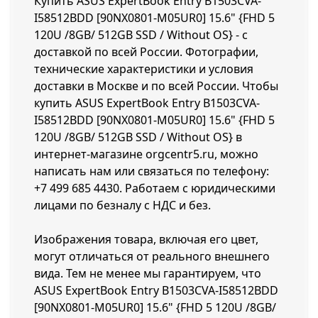
Купить ASUS ExpertBook Entry B1503CVA-
I58512BDD [90NX0801-M05UR0] 15.6" {FHD 5
120U /8GB/ 512GB SSD / Without OS} - с
доставкой по всей России. Фотографии,
технические характеристики и условия
доставки в Москве и по всей России. Чтобы
купить ASUS ExpertBook Entry B1503CVA-
I58512BDD [90NX0801-M05UR0] 15.6" {FHD 5
120U /8GB/ 512GB SSD / Without OS} в
интернет-магазине orgcentr5.ru, можно
написать нам или связаться по телефону:
+7 499 685 4430
. Работаем с юридическими
лицами по безналу с НДС и без.
Изображения товара, включая его цвет,
могут отличаться от реального внешнего
вида. Тем не менее мы гарантируем, что
ASUS ExpertBook Entry B1503CVA-I58512BDD
[90NX0801-M05UR0] 15.6" {FHD 5 120U /8GB/