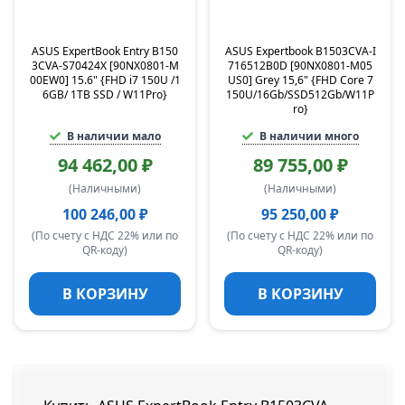
ASUS ExpertBook Entry B150
ASUS Expertbook B1503CVA-I
3CVA-S70424X [90NX0801-M
716512B0D [90NX0801-M05
00EW0] 15.6" {FHD i7 150U /1
US0] Grey 15,6" {FHD Core 7
6GB/ 1TB SSD / W11Pro}
150U/16Gb/SSD512Gb/W11P
ro}
В наличии мало
В наличии много
94 462,00 ₽
89 755,00 ₽
(Наличными)
(Наличными)
100 246,00 ₽
95 250,00 ₽
(По счету с НДС 22% или по
(По счету с НДС 22% или по
QR-коду)
QR-коду)
В КОРЗИНУ
В КОРЗИНУ