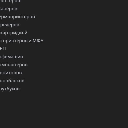
лоттеров
канеров
ермопринтеров
шредеров
 картриджей
 принтеров и МФУ
ИБП
кофемашин
компьютеров
ониторов
оноблоков
оутбуков