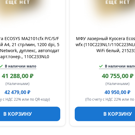
a ECOSYS MA2101cfx P/C/S/F
МФУ лазерный Kyocera Eco
 А4, 21 стр/мин, 1200 dpi, 5
wfx (110C223NL1/110C223NL0
Network, дуплекс, автоподат
WiFi белый, 21523
тарт.тонер., 110C233NL0
В наличии мало
В наличии мал
41 288,00 ₽
40 755,00 ₽
(Наличными)
(Наличными)
42 479,00 ₽
40 950,00 ₽
у с НДС 22% или по QR-коду)
(По счету с НДС 22% или по
В КОРЗИНУ
В КОРЗИНУ