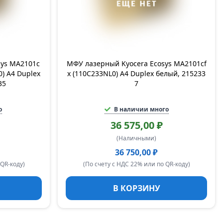
sys MA2101c
МФУ лазерный Kyocera Ecosys MA2101cf
) A4 Duplex
x (110C233NL0) A4 Duplex белый, 215233
35
7
о
В наличии много
36 575,00 ₽
(Наличными)
36 750,00 ₽
 QR-коду)
(По счету с НДС 22% или по QR-коду)
В КОРЗИНУ