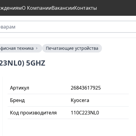
еждениям
О Компании
Вакансии
Контакты
фисная техника
Печатающие устройства
223NL0) 5GHZ
Артикул
26843617925
Бренд
Kyocera
Код производителя
110C223NL0