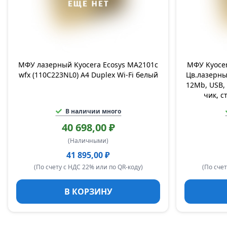
МФУ лазерный Kyocera Ecosys MA2101c
МФУ Kyocer
wfx (110C223NL0) A4 Duplex Wi-Fi белый
Цв.лазерный
12Mb, USB, 
чик, с
В наличии много
40 698,00 ₽
(Наличными)
41 895,00 ₽
(По счету с НДС 22% или по QR-коду)
(По счет
В КОРЗИНУ