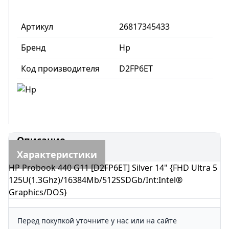
Артикул
26817345433
Бренд
Hp
Код производителя
D2FP6ET
Описание
Характеристики
HP Probook 440 G11 [D2FP6ET] Silver 14" {FHD Ultra 5
125U(1.3Ghz)/16384Mb/512SSDGb/Int:Intel®
Graphics/DOS}
Перед покупкой уточните у нас или на сайте