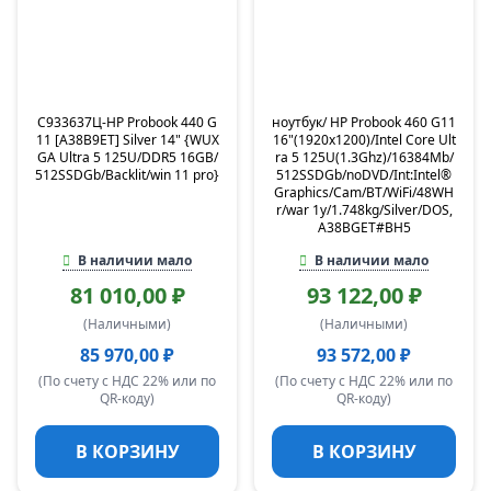
C933637Ц-HP Probook 440 G
ноутбук/ HP Probook 460 G11
11 [A38B9ET] Silver 14" {WUX
16"(1920x1200)/Intel Core Ult
GA Ultra 5 125U/DDR5 16GB/
ra 5 125U(1.3Ghz)/16384Mb/
512SSDGb/Backlit/win 11 pro}
512SSDGb/noDVD/Int:Intel®
Graphics/Cam/BT/WiFi/48WH
r/war 1y/1.748kg/Silver/DOS,
A38BGET#BH5
В наличии мало
В наличии мало
81 010,00 ₽
93 122,00 ₽
(Наличными)
(Наличными)
85 970,00 ₽
93 572,00 ₽
(По счету с НДС 22% или по
(По счету с НДС 22% или по
QR-коду)
QR-коду)
В КОРЗИНУ
В КОРЗИНУ