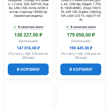
лазерное, 1200dpi, 45стр/ми
528dn [1PV64A/F2A76A] {p/c/
н, 1.2 GHz, 2Gb, ADF150, Dup
s, A4, 1200 dpi, 43ppm, 1.75G
lex, LAN, USB, лоток 2х500 л
B, 16GB eMMC, 2trays 100+5
истов, старт.кар 18500стр)
50, ADF 100, Duplex, USB/Gig
{проектная модель}
Eth, color LCD TS, repl.CF116
A}
В наличии мало
В наличии мало
138 227,00 ₽
179 058,00 ₽
(Наличными)
(Наличными)
147 016,00 ₽
190 445,00 ₽
(По счету с НДС 22% или по
(По счету с НДС 22% или по
QR-коду)
QR-коду)
В КОРЗИНУ
В КОРЗИНУ