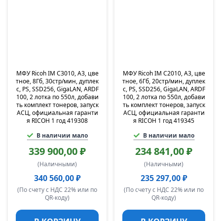
МФУ Ricoh IM C3010, A3, цве
МФУ Ricoh IM C2010, A3, цве
тное, 8Гб, 30стр/мин, дуплек
тное, 6Гб, 20стр/мин, дуплек
с, PS, SSD256, GigaLAN, ARDF
с, PS, SSD256, GigaLAN, ARDF
100, 2 лотка по 550л, добави
100, 2 лотка по 550л, добави
ть комплект тонеров, запуск
ть комплект тонеров, запуск
АСЦ, официальная гаранти
АСЦ, официальная гаранти
я RICOH 1 год 419308
я RICOH 1 год 419345
В наличии мало
В наличии мало
339 900,00 ₽
234 841,00 ₽
(Наличными)
(Наличными)
340 560,00 ₽
235 297,00 ₽
(По счету с НДС 22% или по
(По счету с НДС 22% или по
QR-коду)
QR-коду)