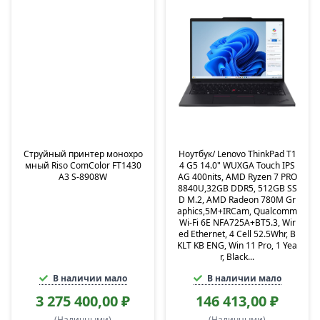
Струйный принтер монохро
Ноутбук/ Lenovo ThinkPad T1
мный Riso ComColor FT1430
4 G5 14.0" WUXGA Touch IPS
А3 S-8908W
AG 400nits, AMD Ryzen 7 PRO
8840U,32GB DDR5, 512GB SS
D M.2, AMD Radeon 780M Gr
aphics,5M+IRCam, Qualcomm
Wi-Fi 6E NFA725A+BT5.3, Wir
ed Ethernet, 4 Cell 52.5Whr, B
KLT KB ENG, Win 11 Pro, 1 Yea
r, Black...
В наличии мало
В наличии мало
3 275 400,00 ₽
146 413,00 ₽
(Наличными)
(Наличными)