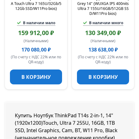
A Touch Ultra 7 165U/32Gb/5
Grey 14" {WUXGA IPS 400nits
12Gb SSD/W11Pro bios}
Ultra 7 155U/16GB/512GB SS
D/W11Pro bios}
В наличии мало
В наличии много
159 912,00 ₽
130 349,00 ₽
(Наличными)
(Наличными)
170 080,00 ₽
138 638,00 ₽
(По счету с НДС 22% или по
(По счету с НДС 22% или по
QR-коду)
QR-коду)
В КОРЗИНУ
В КОРЗИНУ
Купить Ноутбук ThinkPad T14s 2-in-1, 14"
(1920x1200)Touch, Ultra 7 255U, 16GB, 1TB
SSD, Intel Graphics, Cam, BT, W11 Pro, Black
(незначительное повреждение коробки),