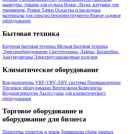
шампуры, товары для отдыха
Ножи, Леска, катушки для
триммеров, Ремни
Тачки
Оснастка и расходные
материалы для электро-бензоинструмента
Разное садовое
оборудование
Бытовая техника
Крупная бытовая техника
Мелкая бытовая техника
Электрооборудование
Светотехника, Лампы, Батарейки,
Аккумуляторы
Электроустановочные изделия
Климатическое оборудование
Кондиционеры
VRF-VRV-ARV системы
Промышленные
Тепловое оборудование
Вентиляция
Комплекты
Водонагреватели
Аксессуары для климатического
оборудования
Торговое оборудование и
оборудование для бизнеса
Принтеры этикеток и чеков
Терминалы сбора данных