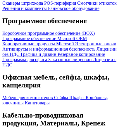
Сканеры штрихкода
POS-периферия
Смотчики этикеток
Решения и комплекты
Банковское оборудование
Программное обеспечение
Коробочное программное обеспечение (BOX)
Программное обеспечение Microsoft OEM
Корпоративные продукты Microsoft
Электронные ключи
Антивирусы и информационная безопасность
Лицензии
без НДС
Графика и дизайн
Резервное копирование
Программы для офиса
Заказанные лицензии
Лицензии с
НДС
Офисная мебель, сейфы, шкафы,
канцелярия
Мебель для компьютеров
Сейфы
Шкафы
Кэшбоксы,
ключницы
Канцтовары
Кабельно-проводниковая
продукция, Материалы, Крепеж