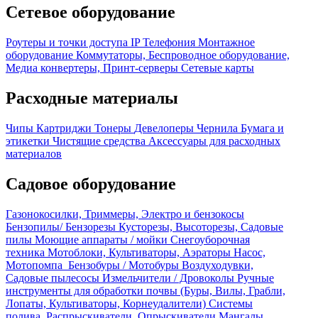
Сетевое оборудование
Роутеры и точки доступа
IP Телефония
Монтажное
оборудование
Коммутаторы, Беспроводное оборудование,
Медиа конвертеры, Принт-серверы
Сетевые карты
Расходные материалы
Чипы
Картриджи
Тонеры
Девелоперы
Чернила
Бумага и
этикетки
Чистящие средства
Аксессуары для расходных
материалов
Садовое оборудование
Газонокосилки, Триммеры, Электро и бензокосы
Бензопилы/ Бензорезы
Кусторезы, Высоторезы, Садовые
пилы
Моющие аппараты / мойки
Снегоуборочная
техника
Мотоблоки, Культиваторы, Аэраторы
Насос,
Мотопомпа
Бензобуры / Мотобуры
Воздуходувки,
Садовые пылесосы
Измельчители / Дровоколы
Ручные
инструменты для обработки почвы (Буры, Вилы, Грабли,
Лопаты, Культиваторы, Корнеудалители)
Системы
полива, Распрыскиватели, Опрыскиватели
Мангалы,