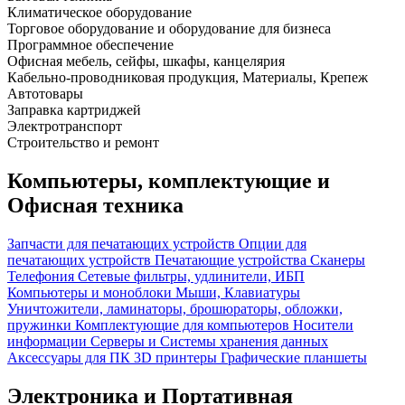
Климатическое оборудование
Торговое оборудование и оборудование для бизнеса
Программное обеспечение
Офисная мебель, сейфы, шкафы, канцелярия
Кабельно-проводниковая продукция, Материалы, Крепеж
Автотовары
Заправка картриджей
Электротранспорт
Строительство и ремонт
Компьютеры, комплектующие и
Офисная техника
Запчасти для печатающих устройств
Опции для
печатающих устройств
Печатающие устройства
Сканеры
Телефония
Сетевые фильтры, удлинители, ИБП
Компьютеры и моноблоки
Мыши, Клавиатуры
Уничтожители, ламинаторы, брошюраторы, обложки,
пружинки
Комплектующие для компьютеров
Носители
информации
Серверы и Системы хранения данных
Аксессуары для ПК
3D принтеры
Графические планшеты
Электроника и Портативная