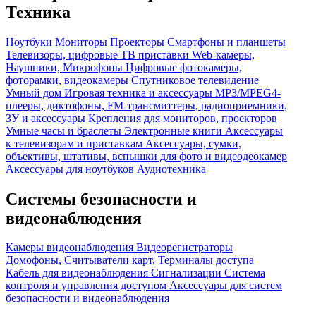
Техника
Ноутбуки
Мониторы
Проекторы
Смартфоны и планшеты
Телевизоры, цифровые ТВ приставки
Web-камеры,
Наушники, Микрофоны
Цифровые фотокамеры,
фоторамки, видеокамеры
Спутниковое телевидение
Умный дом
Игровая техника и аксессуары
MP3/MPEG4-
плееры, диктофоны, FM-трансмиттеры, радиоприемники,
ЗУ и аксессуары
Крепления для мониторов, проекторов
Умные часы и браслеты
Электронные книги
Аксессуары
к телевизорам и приставкам
Аксессуары, сумки,
объективы, штативы, вспышки для фото и видеодеокамер
Аксессуары для ноутбуков
Аудиотехника
Системы безопасности и
видеонаблюдения
Камеры видеонаблюдения
Видеорегистраторы
Домофоны, Считыватели карт, Терминалы доступа
Кабель для видеонаблюдения
Сигнализации
Система
контроля и управления доступом
Аксессуары для систем
безопасности и видеонаблюдения