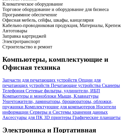
Климатическое оборудование
Торговое оборудование и оборудование для бизнеса
Программное обеспечение
Офисная мебель, сейфы, шкафы, канцелярия
Кабельно-проводниковая продукция, Материалы, Крепеж
Автотовары
Заправка картриджей
Электротранспорт
Строительство и ремонт
Компьютеры, комплектующие и
Офисная техника
Запчасти для печатающих устройств
Опции для
печатающих устройств
Печатающие устройства
Сканеры
Телефония
Сетевые фильтры, удлинители, ИБП
Компьютеры и моноблоки
Мыши, Клавиатуры
Уничтожители, ламинаторы, брошюраторы, обложки,
пружинки
Комплектующие для компьютеров
Носители
информации
Серверы и Системы хранения данных
Аксессуары для ПК
3D принтеры
Графические планшеты
Электроника и Портативная