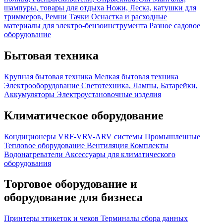
шампуры, товары для отдыха
Ножи, Леска, катушки для
триммеров, Ремни
Тачки
Оснастка и расходные
материалы для электро-бензоинструмента
Разное садовое
оборудование
Бытовая техника
Крупная бытовая техника
Мелкая бытовая техника
Электрооборудование
Светотехника, Лампы, Батарейки,
Аккумуляторы
Электроустановочные изделия
Климатическое оборудование
Кондиционеры
VRF-VRV-ARV системы
Промышленные
Тепловое оборудование
Вентиляция
Комплекты
Водонагреватели
Аксессуары для климатического
оборудования
Торговое оборудование и
оборудование для бизнеса
Принтеры этикеток и чеков
Терминалы сбора данных