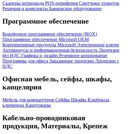
Сканеры штрихкода
POS-периферия
Смотчики этикеток
Решения и комплекты
Банковское оборудование
Программное обеспечение
Коробочное программное обеспечение (BOX)
Программное обеспечение Microsoft OEM
Корпоративные продукты Microsoft
Электронные ключи
Антивирусы и информационная безопасность
Лицензии
без НДС
Графика и дизайн
Резервное копирование
Программы для офиса
Заказанные лицензии
Лицензии с
НДС
Офисная мебель, сейфы, шкафы,
канцелярия
Мебель для компьютеров
Сейфы
Шкафы
Кэшбоксы,
ключницы
Канцтовары
Кабельно-проводниковая
продукция, Материалы, Крепеж