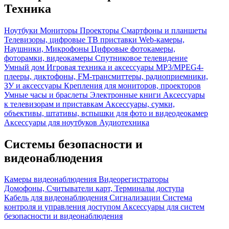
Техника
Ноутбуки
Мониторы
Проекторы
Смартфоны и планшеты
Телевизоры, цифровые ТВ приставки
Web-камеры,
Наушники, Микрофоны
Цифровые фотокамеры,
фоторамки, видеокамеры
Спутниковое телевидение
Умный дом
Игровая техника и аксессуары
MP3/MPEG4-
плееры, диктофоны, FM-трансмиттеры, радиоприемники,
ЗУ и аксессуары
Крепления для мониторов, проекторов
Умные часы и браслеты
Электронные книги
Аксессуары
к телевизорам и приставкам
Аксессуары, сумки,
объективы, штативы, вспышки для фото и видеодеокамер
Аксессуары для ноутбуков
Аудиотехника
Системы безопасности и
видеонаблюдения
Камеры видеонаблюдения
Видеорегистраторы
Домофоны, Считыватели карт, Терминалы доступа
Кабель для видеонаблюдения
Сигнализации
Система
контроля и управления доступом
Аксессуары для систем
безопасности и видеонаблюдения