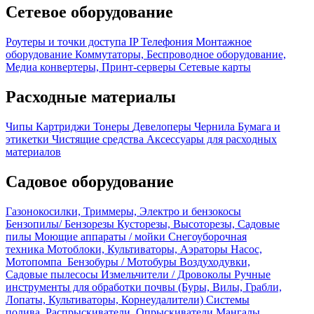
Сетевое оборудование
Роутеры и точки доступа
IP Телефония
Монтажное
оборудование
Коммутаторы, Беспроводное оборудование,
Медиа конвертеры, Принт-серверы
Сетевые карты
Расходные материалы
Чипы
Картриджи
Тонеры
Девелоперы
Чернила
Бумага и
этикетки
Чистящие средства
Аксессуары для расходных
материалов
Садовое оборудование
Газонокосилки, Триммеры, Электро и бензокосы
Бензопилы/ Бензорезы
Кусторезы, Высоторезы, Садовые
пилы
Моющие аппараты / мойки
Снегоуборочная
техника
Мотоблоки, Культиваторы, Аэраторы
Насос,
Мотопомпа
Бензобуры / Мотобуры
Воздуходувки,
Садовые пылесосы
Измельчители / Дровоколы
Ручные
инструменты для обработки почвы (Буры, Вилы, Грабли,
Лопаты, Культиваторы, Корнеудалители)
Системы
полива, Распрыскиватели, Опрыскиватели
Мангалы,