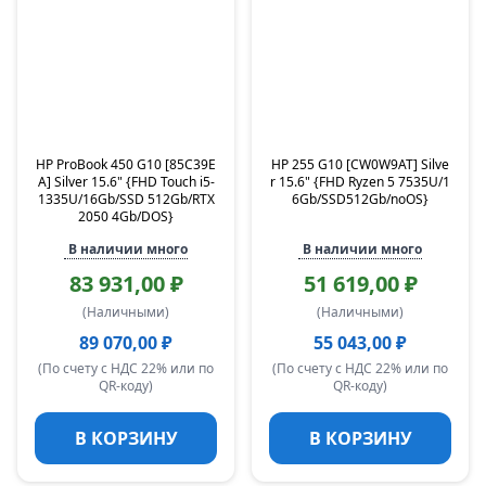
HP ProBook 450 G10 [85C39E
HP 255 G10 [CW0W9AT] Silve
A] Silver 15.6" {FHD Touch i5-
r 15.6" {FHD Ryzen 5 7535U/1
1335U/16Gb/SSD 512Gb/RTX
6Gb/SSD512Gb/noOS}
2050 4Gb/DOS}
В наличии много
В наличии много
83 931,00 ₽
51 619,00 ₽
(Наличными)
(Наличными)
89 070,00 ₽
55 043,00 ₽
(По счету с НДС 22% или по
(По счету с НДС 22% или по
QR-коду)
QR-коду)
В КОРЗИНУ
В КОРЗИНУ