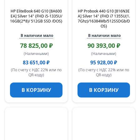
HP EliteBook 640 G10 [8A600
HP Probook 440 G10 [816N3E
EA] Silver 14" {FHD i5-1335U/
A] Silver 14" {FHD i7 1355U(1.
16GB(2*8)/ 512GB SSD /DOS}
7Ghz)/16384Mb/512SSDGb/D
OS}
В наличии мало
В наличии мало
78 825,00 ₽
90 393,00 ₽
(Наличными)
(Наличными)
83 651,00 ₽
95 928,00 ₽
(По счету с НДС 22% или по
(По счету с НДС 22% или по
QR-коду)
QR-коду)
В КОРЗИНУ
В КОРЗИНУ