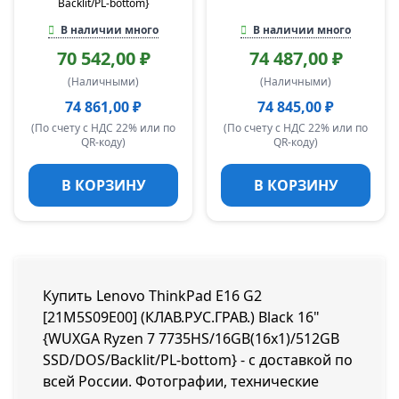
Backlit/PL-bottom}
В наличии много
В наличии много
70 542,00 ₽
74 487,00 ₽
(Наличными)
(Наличными)
74 861,00 ₽
74 845,00 ₽
(По счету с НДС 22% или по
(По счету с НДС 22% или по
QR-коду)
QR-коду)
В КОРЗИНУ
В КОРЗИНУ
Купить Lenovo ThinkPad E16 G2
[21M5S09E00] (КЛАВ.РУС.ГРАВ.) Black 16"
{WUXGA Ryzen 7 7735HS/16GB(16x1)/512GB
SSD/DOS/Backlit/PL-bottom} - с доставкой по
всей России. Фотографии, технические