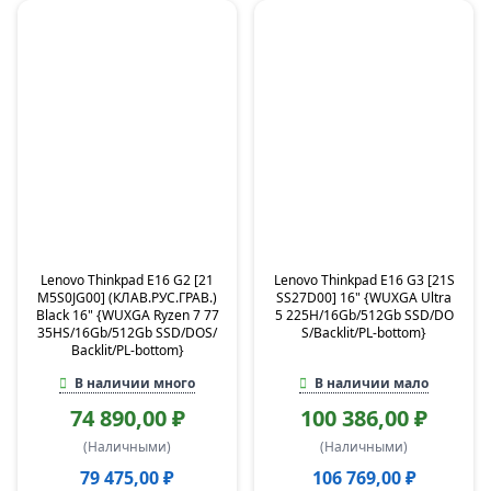
Lenovo Thinkpad E16 G2 [21
Lenovo Thinkpad E16 G3 [21S
M5S0JG00] (КЛАВ.РУС.ГРАВ.)
SS27D00] 16" {WUXGA Ultra
Black 16" {WUXGA Ryzen 7 77
5 225H/16Gb/512Gb SSD/DO
35HS/16Gb/512Gb SSD/DOS/
S/Backlit/PL-bottom}
Backlit/PL-bottom}
В наличии много
В наличии мало
74 890,00 ₽
100 386,00 ₽
(Наличными)
(Наличными)
79 475,00 ₽
106 769,00 ₽