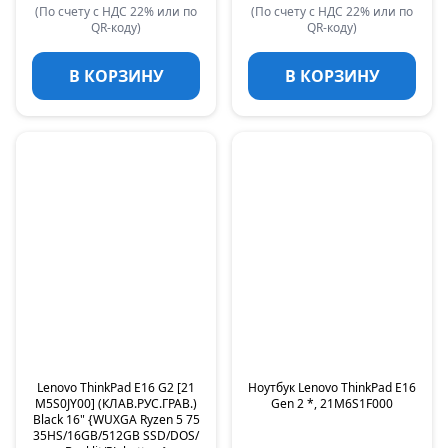
(По счету с НДС 22% или по
(По счету с НДС 22% или по
QR-коду)
QR-коду)
В КОРЗИНУ
В КОРЗИНУ
Lenovo ThinkPad E16 G2 [21
Ноутбук Lenovo ThinkPad E16
M5S0JY00] (КЛАВ.РУС.ГРАВ.)
Gen 2 *, 21M6S1F000
Black 16" {WUXGA Ryzen 5 75
35HS/16GB/512GB SSD/DOS/