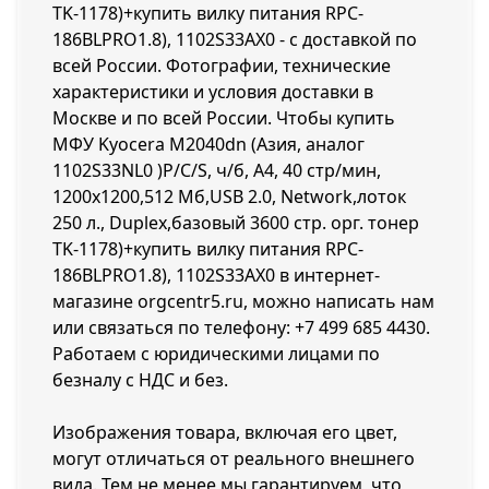
TK-1178)+купить вилку питания RPC-
186BLPRO1.8), 1102S33AX0 - с доставкой по
всей России. Фотографии, технические
характеристики и условия доставки в
Москве и по всей России. Чтобы купить
МФУ Kyocera M2040dn (Азия, аналог
1102S33NL0 )P/C/S, ч/б, A4, 40 стр/мин,
1200x1200,512 Мб,USB 2.0, Network,лоток
250 л., Duplex,базовый 3600 стр. орг. тонер
TK-1178)+купить вилку питания RPC-
186BLPRO1.8), 1102S33AX0 в интернет-
магазине orgcentr5.ru, можно написать нам
или связаться по телефону:
+7 499 685 4430
.
Работаем с юридическими лицами по
безналу с НДС и без.
Изображения товара, включая его цвет,
могут отличаться от реального внешнего
вида. Тем не менее мы гарантируем, что