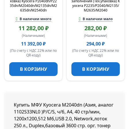
ковка) Kyocera P2040dn/P22
заполнения (Тех.упаковка) K
35dn/M2040dn/M2135dn/M2
yocera P2235/P2040/M2135/
635dn/M2540dn
M2635/M2040
В наличии много
В наличии мало
11 282,00 ₽
282,00 ₽
(Наличными)
(Наличными)
11 392,00 ₽
294,00 ₽
(По счету с НДС 22% или по
(По счету с НДС 22% или по
QR-коду)
QR-коду)
В КОРЗИНУ
В КОРЗИНУ
Купить МФУ Kyocera M2040dn (Азия, аналог
1102S33NL0 )P/C/S, ч/б, A4, 40 стр/мин,
1200x1200,512 Мб,USB 2.0, Network,лоток
250 л., Duplex,базовый 3600 стр. орг. тонер