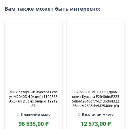
Вам также может быть интересно:
МФУ лазерный Kyocera Ecos
302RV93010/DK-1150 Драм-
ys M2040DN (Азия) (1102S33
юнит Kyocera P2040dn/P223
AX0) A4 Duplex белый, 19919
5dn/M2040dn/M2135dn/M22
87
35dn/M2635dn/M2540dn (O)
В наличии мало
В наличии много
96 535,00 ₽
12 573,00 ₽