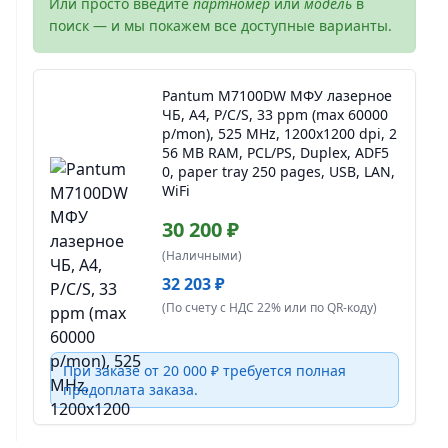
Или просто введите
партномер
или
модель
в
поиск — и мы покажем все доступные варианты.
Pantum M7100DW МФУ лазерное
ЧБ, А4, P/C/S, 33 ppm (max 60000
p/mon), 525 MHz, 1200x1200 dpi, 2
56 MB RAM, PCL/PS, Duplex, ADF5
0, paper tray 250 pages, USB, LAN,
WiFi
30 200 ₽
(Наличными)
32 203 ₽
(По счету с НДС 22% или по QR-коду)
При заказе от 20 000 ₽ требуется полная
предоплата заказа.