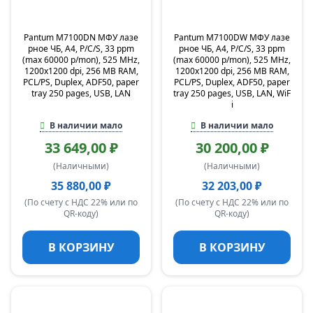
Pantum M7100DN МФУ лазе
Pantum M7100DW МФУ лазе
рное ЧБ, А4, P/C/S, 33 ppm
рное ЧБ, А4, P/C/S, 33 ppm
(max 60000 p/mon), 525 MHz,
(max 60000 p/mon), 525 MHz,
1200x1200 dpi, 256 MB RAM,
1200x1200 dpi, 256 MB RAM,
PCL/PS, Duplex, ADF50, paper
PCL/PS, Duplex, ADF50, paper
tray 250 pages, USB, LAN
tray 250 pages, USB, LAN, WiF
i
В наличии мало
В наличии мало
33 649,00 ₽
30 200,00 ₽
(Наличными)
(Наличными)
35 880,00 ₽
32 203,00 ₽
(По счету с НДС 22% или по
(По счету с НДС 22% или по
QR-коду)
QR-коду)
В КОРЗИНУ
В КОРЗИНУ