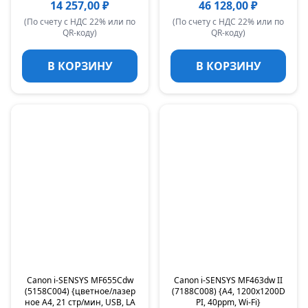
14 257,00 ₽
46 128,00 ₽
(По счету с НДС 22% или по
(По счету с НДС 22% или по
QR-коду)
QR-коду)
В КОРЗИНУ
В КОРЗИНУ
Canon i-SENSYS MF655Cdw
Canon i-SENSYS MF463dw II
(5158C004) {цветное/лазер
(7188C008) {A4, 1200x1200D
ное A4, 21 стр/мин, USB, LA
PI, 40ppm, Wi-Fi}