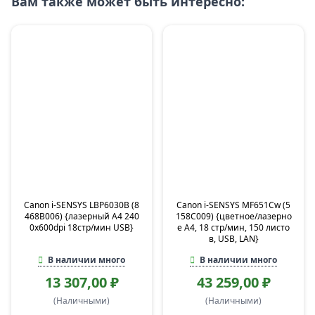
Вам также может быть интересно:
Canon i-SENSYS LBP6030B (8
Canon i-SENSYS MF651Cw (5
468B006) {лазерный A4 240
158C009) {цветное/лазерно
0x600dpi 18стр/мин USB}
е A4, 18 стр/мин, 150 листо
в, USB, LAN}
В наличии много
В наличии много
13 307,00 ₽
43 259,00 ₽
(Наличными)
(Наличными)