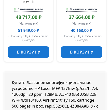
N,Wi-Fi}
В наличии мало
В наличии много
48 717,00 ₽
37 664,00 ₽
(Наличными)
(Наличными)
51 949,00 ₽
40 163,00 ₽
(По счету с НДС 22% или по
(По счету с НДС 22% или по
QR-коду)
QR-коду)
В КОРЗИНУ
В КОРЗИНУ
Купить Лазерное многофункциональное
устройство HP Laser MFP 137fnw (p/c/s/f , A4,
1200dpi, 20 ppm, 128Mb, ADF40 (B5) ,USB 2.0/
Wi-Fi/Eth10/100, AirPrint,1tray 150, cartridge
500 pages in box, repl.SS296C), 4ZB84A#B19 - с