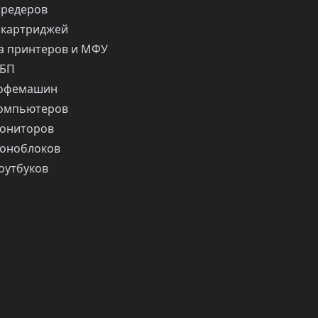
шредеров
 картриджей
 принтеров и МФУ
ИБП
кофемашин
компьютеров
ониторов
оноблоков
оутбуков