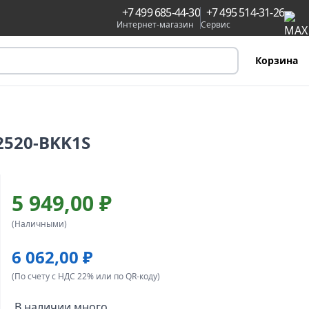
+7 499 685-44-30
+7 495 514-31-26
Интернет-магазин
Сервис
Корзина
2520-BKK1S
5 949,00 ₽
(Наличными)
6 062,00 ₽
(По счету с НДС 22% или по QR-коду)
В наличии много