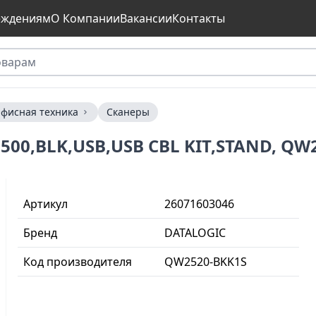
еждениям
О Компании
Вакансии
Контакты
фисная техника
Сканеры
500,BLK,USB,USB CBL KIT,STAND, QW
Артикул
26071603046
Бренд
DATALOGIC
Код производителя
QW2520-BKK1S