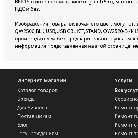
BKK1S в интернет-магазине orgcentr5.ru, можно н
НДС и без.
Изображения товара, включая его цвет, могут отл
QW2500,BLK,USB,USB CBL KIT,STAND, QW2520-BKK1
производителем без предварительного уведомлен
информация представленная на этой странице, н
Интернет-магазин
Услуги
Каталог товаров
Все услу
Бренды
Сервисно
Для бизнеса
Ремонт п
Поставщикам
Ремонт п
Блог
Ремонт с
Госучреждениям
Ремонт т