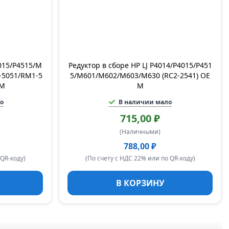
015/P4515/M
Редуктор в сборе HP LJ P4014/P4015/P451
-5051/RM1-5
5/M601/M602/M603/M630 (RC2-2541) OE
EM
M
о
В наличии мало
715,00 ₽
(Наличными)
788,00 ₽
 QR-коду)
(По счету с НДС 22% или по QR-коду)
В КОРЗИНУ