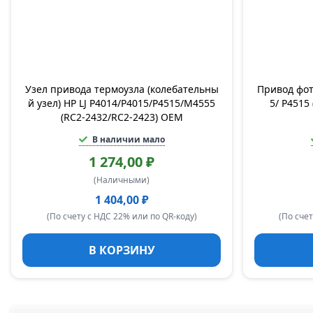
Узел привода термоузла (колебательны
Привод фот
й узел) HP LJ P4014/P4015/P4515/M4555
5/ P4515
(RC2-2432/RC2-2423) OEM
В наличии мало
1 274,00 ₽
(Наличными)
1 404,00 ₽
(По счету с НДС 22% или по QR-коду)
(По счет
В КОРЗИНУ