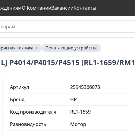
еждениям
О Компании
Вакансии
Контакты
фисная техника
Печатающие устройства
J P4014/P4015/P4515 (RL1-1659/RM
Артикул
25945366073
Бренд
HP
Код производителя
RL1-1659
Разновидность
Мотор