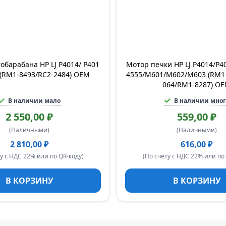
обарабана HP LJ P4014/ P401
Мотор печки HP LJ P4014/P4
 (RM1-8493/RC2-2484) OEM
4555/M601/M602/M603 (RM1
064/RM1-8287) O
В наличии мало
В наличии мног
2 550,00 ₽
559,00 ₽
(Наличными)
(Наличными)
2 810,00 ₽
616,00 ₽
у с НДС 22% или по QR-коду)
(По счету с НДС 22% или по
В КОРЗИНУ
В КОРЗИНУ