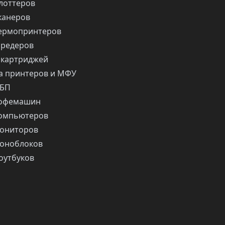
лоттеров
канеров
ермопринтеров
шредеров
 картриджей
 принтеров и МФУ
ИБП
кофемашин
компьютеров
ониторов
оноблоков
оутбуков