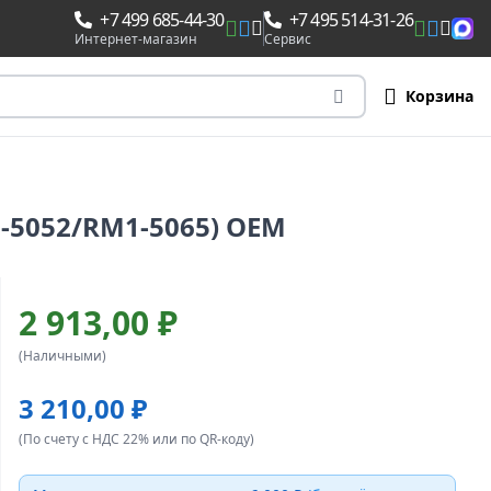
+7 499 685-44-30
+7 495 514-31-26
Интернет-магазин
Сервис
Корзина
1-5052/RM1-5065) OEM
2 913,00 ₽
(Наличными)
3 210,00 ₽
(По счету с НДС 22% или по QR-коду)