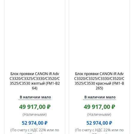
Блок проявки CANON iR Adv
Блок проявки CANON iR Adv
C3320/C3325/C3330/C3520/C
C3320/C3325/C3330/C3520/C
3525/C3530 желтый (FM1-B2
3525/C3530 красный (FM1-B
64)
265)
В наличии мало
В наличии мало
49 917,00 ₽
49 917,00 ₽
(Наличными)
(Наличными)
52 974,00 ₽
52 974,00 ₽
(По счету с НДС 22% или по
(По счету с НДС 22% или по