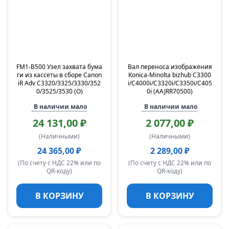
FM1-B500 Узел захвата бума
Вал переноса изображения
ги из кассеты в сборе Canon
Konica-Minolta bizhub C3300
iR Adv C3320/3325/3330/352
i/C4000i/C3320i/C3350i/C405
0/3525/3530 (O)
0i (AAJRR70500)
В наличии мало
В наличии мало
24 131,00 ₽
2 077,00 ₽
(Наличными)
(Наличными)
24 365,00 ₽
2 289,00 ₽
(По счету с НДС 22% или по
(По счету с НДС 22% или по
QR-коду)
QR-коду)
В КОРЗИНУ
В КОРЗИНУ