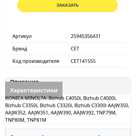
ЗАКАЗАТЬ
Артикул
25945356431
Бренд
CET
Код производителя
CET141555
Описание
Характеристики
KONICA MINOLTA: Bizhub C4050i, Bizhub C4000i,
Bizhub C3350i, Bizhub C3320i, Bizhub C3300i AAJW350,
AAJW352, AAJW351, AAJW390, AAJW392, TNP79M,
TNP80M, TNP81M