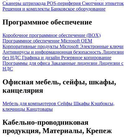
Сканеры штрихкода
POS-периферия
Смотчики этикеток
Решения и комплекты
Банковское оборудование
Программное обеспечение
Коробочное программное обеспечение (BOX)
Программное обеспечение Microsoft OEM
Корпоративные продукты Microsoft
Электронные ключи
Антивирусы и информационная безопасность
Лицензии
без НДС
Графика и дизайн
Резервное копирование
Программы для офиса
Заказанные лицензии
Лицензии с
НДС
Офисная мебель, сейфы, шкафы,
канцелярия
Мебель для компьютеров
Сейфы
Шкафы
Кэшбоксы,
ключницы
Канцтовары
Кабельно-проводниковая
продукция, Материалы, Крепеж