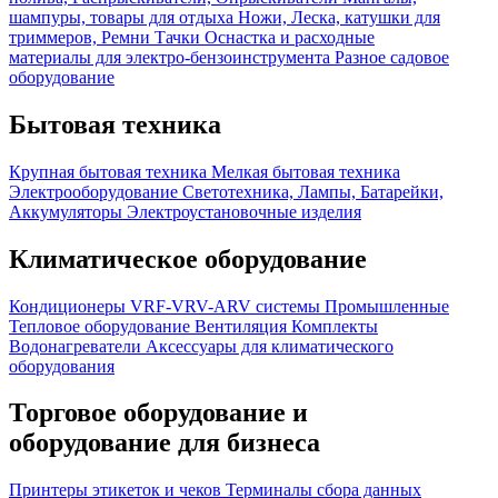
шампуры, товары для отдыха
Ножи, Леска, катушки для
триммеров, Ремни
Тачки
Оснастка и расходные
материалы для электро-бензоинструмента
Разное садовое
оборудование
Бытовая техника
Крупная бытовая техника
Мелкая бытовая техника
Электрооборудование
Светотехника, Лампы, Батарейки,
Аккумуляторы
Электроустановочные изделия
Климатическое оборудование
Кондиционеры
VRF-VRV-ARV системы
Промышленные
Тепловое оборудование
Вентиляция
Комплекты
Водонагреватели
Аксессуары для климатического
оборудования
Торговое оборудование и
оборудование для бизнеса
Принтеры этикеток и чеков
Терминалы сбора данных