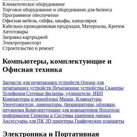
Климатическое оборудование
Торговое оборудование и оборудование для бизнеса
Программное обеспечение
Офисная мебель, сейфы, шкафы, канцелярия
Кабельно-проводниковая продукция, Материалы, Крепеж
Автотовары
Заправка картриджей
Электротранспорт
Строительство и ремонт
Компьютеры, комплектующие и
Офисная техника
Запчасти для печатающих устройств
Опции для
печатающих устройств
Печатающие устройства
Сканеры
Телефония
Сетевые фильтры, удлинители, ИБП
Компьютеры и моноблоки
Мыши, Клавиатуры
Уничтожители, ламинаторы, брошюраторы, обложки,
пружинки
Комплектующие для компьютеров
Носители
информации
Серверы и Системы хранения данных
Аксессуары для ПК
3D принтеры
Графические планшеты
Электроника и Портативная