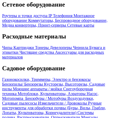
Сетевое оборудование
Роутеры и точки доступа
IP Телефония
Монтажное
оборудование
Коммутаторы, Беспроводное оборудование,
Медиа конвертеры, Принт-серверы
Сетевые карты
Расходные материалы
Чипы
Картриджи
Тонеры
Девелоперы
Чернила
Бумага и
этикетки
Чистящие средства
Аксессуары для расходных
материалов
Садовое оборудование
Газонокосилки, Триммеры, Электро и бензокосы
Бензопилы/ Бензорезы
Кусторезы, Высоторезы, Садовые
пилы
Моющие аппараты / мойки
Снегоуборочная
техника
Мотоблоки, Культиваторы, Аэраторы
Насос,
Мотопомпа
Бензобуры / Мотобуры
Воздуходувки,
Садовые пылесосы
Измельчители / Дровоколы
Ручные
инструменты для обработки почвы (Буры, Вилы, Грабли,
Лопаты, Культиваторы, Корнеудалители)
Системы
полива, Распрыскиватели, Опрыскиватели
Мангалы,