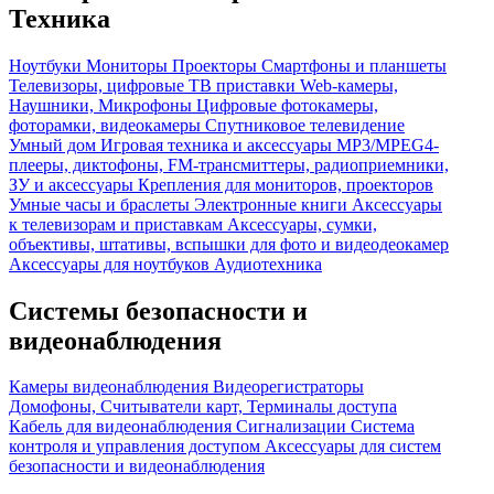
Техника
Ноутбуки
Мониторы
Проекторы
Смартфоны и планшеты
Телевизоры, цифровые ТВ приставки
Web-камеры,
Наушники, Микрофоны
Цифровые фотокамеры,
фоторамки, видеокамеры
Спутниковое телевидение
Умный дом
Игровая техника и аксессуары
MP3/MPEG4-
плееры, диктофоны, FM-трансмиттеры, радиоприемники,
ЗУ и аксессуары
Крепления для мониторов, проекторов
Умные часы и браслеты
Электронные книги
Аксессуары
к телевизорам и приставкам
Аксессуары, сумки,
объективы, штативы, вспышки для фото и видеодеокамер
Аксессуары для ноутбуков
Аудиотехника
Системы безопасности и
видеонаблюдения
Камеры видеонаблюдения
Видеорегистраторы
Домофоны, Считыватели карт, Терминалы доступа
Кабель для видеонаблюдения
Сигнализации
Система
контроля и управления доступом
Аксессуары для систем
безопасности и видеонаблюдения