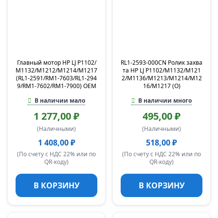
Главный мотор HP LJ P1102/
RL1-2593-000CN Ролик захва
M1132/M1212/M1214/M1217
та HP LJ P1102/M1132/M121
(RL1-2591/RM1-7603/RL1-294
2/M1136/M1213/M1214/M12
9/RM1-7602/RM1-7900) OEM
16/M1217 (O)
В наличии мало
В наличии много
1 277,00 ₽
495,00 ₽
(Наличными)
(Наличными)
1 408,00 ₽
518,00 ₽
(По счету с НДС 22% или по
(По счету с НДС 22% или по
QR-коду)
QR-коду)
В КОРЗИНУ
В КОРЗИНУ