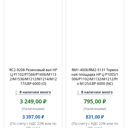
RC2-9208 Резиновый вал HP
RM1-4006/RM2-5131 Тормоз
LJ P1102/P1566/P1606/M113
ная площадка HP LJ P1005/1
2/M1536/M1212/M1214/M12
006/P1102/M1132/M1212/Pr
17/LBP-6000 (O)
o M125/LBP-6000 (NC)
В наличии много
В наличии много
3 249,00 ₽
795,00 ₽
(Наличными)
(Наличными)
3 397,00 ₽
831,00 ₽
(По счету с НДС 22% или по
(По счету с НДС 22% или по