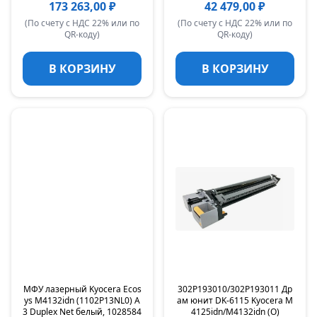
173 263,00 ₽
42 479,00 ₽
(По счету с НДС 22% или по
(По счету с НДС 22% или по
QR-коду)
QR-коду)
В КОРЗИНУ
В КОРЗИНУ
МФУ лазерный Kyocera Ecos
302P193010/302P193011 Др
ys M4132idn (1102P13NL0) A
ам юнит DK-6115 Kyocera M
3 Duplex Net белый, 1028584
4125idn/M4132idn (O)