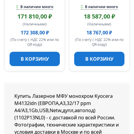
В наличии много
В наличии много
171 810,00 ₽
18 587,00 ₽
(Наличными)
(Наличными)
172 308,00 ₽
18 767,00 ₽
(По счету с НДС 22% или по
(По счету с НДС 22% или по
QR-коду)
QR-коду)
В КОРЗИНУ
В КОРЗИНУ
Купить Лазерное МФУ монохром Kyocera
M4132idn (ЕВРОПА,A3,32/17 ppm
A4/A3,1Gb,USB,Netw,дупл,автопод)
(1102P13NL0) - с доставкой по всей России.
Фотографии, технические характеристики и
условия доставки в Москве и по всей