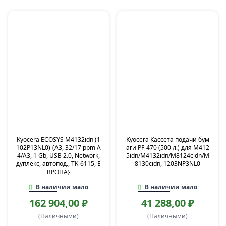
Kyocera ECOSYS M4132idn (1
Kyocera Кассета подачи бум
102P13NL0) {A3, 32/17 ppm A
аги PF-470 (500 л.) для M412
4/A3, 1 Gb, USB 2.0, Network,
5idn/M4132idn/M8124cidn/M
дуплекс, автопод., TK-6115, Е
8130cidn, 1203NP3NL0
ВРОПА}
В наличии мало
В наличии мало
162 904,00 ₽
41 288,00 ₽
(Наличными)
(Наличными)