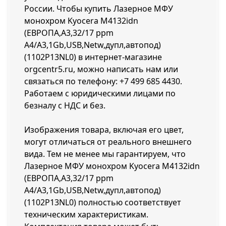
России. Чтобы купить Лазерное МФУ
монохром Kyocera M4132idn
(ЕВРОПА,A3,32/17 ppm
A4/A3,1Gb,USB,Netw,дупл,автопод)
(1102P13NL0) в интернет-магазине
orgcentr5.ru, можно написать нам или
связаться по телефону:
+7 499 685 4430
.
Работаем с юридическими лицами по
безналу с НДС и без.
Изображения товара, включая его цвет,
могут отличаться от реального внешнего
вида. Тем не менее мы гарантируем, что
Лазерное МФУ монохром Kyocera M4132idn
(ЕВРОПА,A3,32/17 ppm
A4/A3,1Gb,USB,Netw,дупл,автопод)
(1102P13NL0) полностью соответствует
техническим характеристикам.