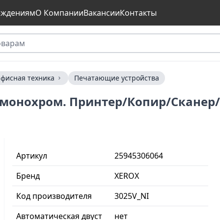
еждениям
О Компании
Вакансии
Контакты
фисная техника
Печатающие устройства
 монохром. Принтер/Копир/Сканер/Ф
Артикул
25945306064
Бренд
XEROX
Код производителя
3025V_NI
Автоматическая двуст
нет