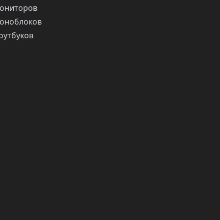
ониторов
оноблоков
оутбуков