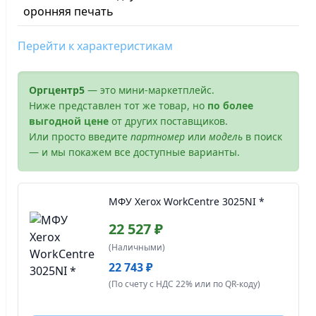
оронняя печать
Перейти к характеристикам
Оргцентр5
— это мини-маркетплейс.
Ниже представлен тот же товар, но
по более
выгодной цене
от других поставщиков.
Или просто введите
партномер
или
модель
в поиск
— и мы покажем все доступные варианты.
МФУ Xerox WorkCentre 3025NI *
22 527 ₽
(Наличными)
22 743 ₽
(По счету с НДС 22% или по QR-коду)