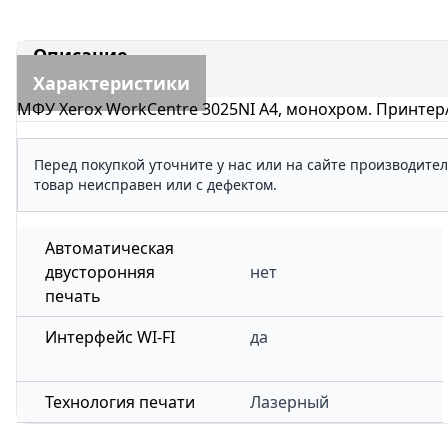
Описание
Характеристики
МФУ Xerox WorkCentre 3025NI A4, монохром. Принтер/Ко
Перед покупкой уточните у нас или на сайте производите
товар неисправен или с дефектом.
Автоматическая
двусторонняя
нет
печать
Интерфейс WI-FI
да
Технология печати
Лазерный