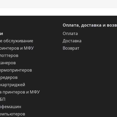
Оплата, доставка и воз
ги
Оплата
е обслуживание
Доставка
ринтеров и МФУ
Возврат
лоттеров
канеров
ермопринтеров
шредеров
 картриджей
 принтеров и МФУ
ИБП
кофемашин
компьютеров