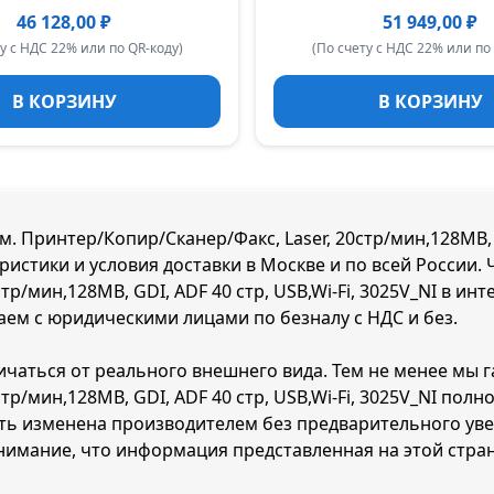
46 128,00 ₽
51 949,00 ₽
у с НДС 22% или по QR-коду)
(По счету с НДС 22% или по
В КОРЗИНУ
В КОРЗИНУ
 Принтер/Копир/Сканер/Факс, Laser, 20стр/мин,128MB, GDI
ристики и условия доставки в Москве и по всей России.
р/мин,128MB, GDI, ADF 40 стр, USB,Wi-Fi, 3025V_NI в ин
таем с юридическими лицами по безналу с НДС и без.
ичаться от реального внешнего вида. Тем не менее мы г
тр/мин,128MB, GDI, ADF 40 стр, USB,Wi-Fi, 3025V_NI пол
ть изменена производителем без предварительного уве
нимание, что информация представленная на этой стран