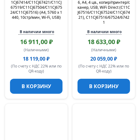
1CJ67414/C11CJ67421/C11CJ
6, А4, 4 цв., копир/принтер/с
67519/C11CJ67504/C11CJ675
канер, USB, WiFi Direct (C11C
24/C11CJ67516) {А4, 5760 х 1
J67516/C11CJ67524/C11CJ674
440, 10стр/мин, Wi-Fi, USB}
21), C11CJ67516/67524/6742
1
В наличии много
В наличии много
16 911,00 ₽
18 633,00 ₽
(Наличными)
(Наличными)
18 119,00 ₽
20 059,00 ₽
(По счету с НДС 22% или по
(По счету с НДС 22% или по
QR-коду)
QR-коду)
В КОРЗИНУ
В КОРЗИНУ