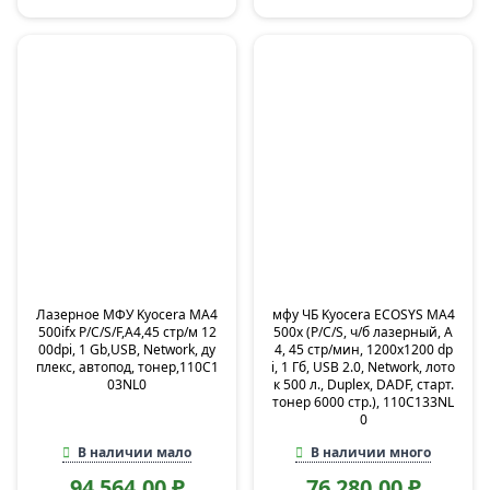
Лазерное МФУ Kyocera MA4
мфу ЧБ Kyocera ECOSYS MA4
500ifx P/C/S/F,А4,45 стр/м 12
500x (P/C/S, ч/б лазерный, A
00dpi, 1 Gb,USB, Network, ду
4, 45 стр/мин, 1200x1200 dp
плекс, автопод, тонер,110C1
i, 1 Гб, USB 2.0, Network, лото
03NL0
к 500 л., Duplex, DADF, старт.
тонер 6000 стр.), 110C133NL
0
В наличии мало
В наличии много
94 564,00 ₽
76 280,00 ₽