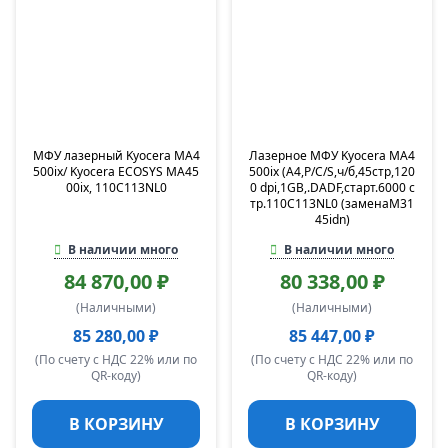
МФУ лазерный Kyocera MA4
Лазерное МФУ Kyocera MA4
500ix/ Kyocera ECOSYS MA45
500ix (А4,P/C/S,ч/б,45стр,120
00ix, 110C113NL0
0 dpi,1GB,.DADF,старт.6000 с
тр.110C113NL0 (заменаM31
45idn)
В наличии много
В наличии много
84 870,00 ₽
80 338,00 ₽
(Наличными)
(Наличными)
85 280,00 ₽
85 447,00 ₽
(По счету с НДС 22% или по
(По счету с НДС 22% или по
QR-коду)
QR-коду)
В КОРЗИНУ
В КОРЗИНУ