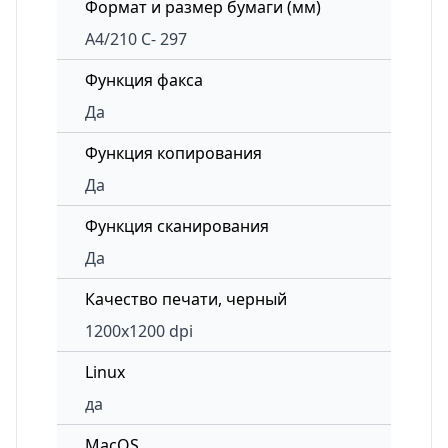
Формат и размер бумаги (мм)
A4/210 C- 297
Функция факса
Да
Функция копирования
Да
Функция сканирования
Да
Качество печати, черный
1200x1200 dpi
Linux
да
MacOS