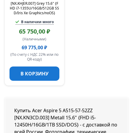
[NX.KHJER.007] Grey 15.6" {F
HD i7-1355U/16GB/512GB SS
D/Iris Xe Graphics/noOS}
В наличии много
65 750,00 ₽
(Наличными)
69 775,00 ₽
(По счету с НДС 22% или по
QR-коду)
В КОРЗИНУ
Купить Acer Aspire 5 A515-57-52ZZ
[NX.KN3CD.003] Metall 15.6" {FHD i5-
12450H/16GB/1TB SSD/DOS} - с доставкой по
всей России. Фотографии, технические