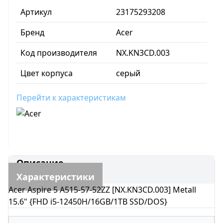
Артикул
23175293208
Бренд
Acer
Код производителя
NX.KN3CD.003
Цвет корпуса
серый
Перейти к характеристикам
Описание
Характеристики
Acer Aspire 5 A515-57-52ZZ [NX.KN3CD.003] Metall
15.6" {FHD i5-12450H/16GB/1TB SSD/DOS}