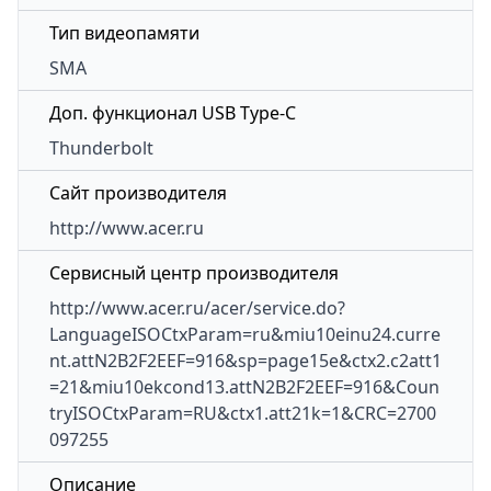
Тип видеопамяти
SMA
Доп. функционал USB Type-C
Thunderbolt
Сайт производителя
http://www.acer.ru
Сервисный центр производителя
http://www.acer.ru/acer/service.do?
LanguageISOCtxParam=ru&miu10einu24.curre
nt.attN2B2F2EEF=916&sp=page15e&ctx2.c2att1
=21&miu10ekcond13.attN2B2F2EEF=916&Coun
tryISOCtxParam=RU&ctx1.att21k=1&CRC=2700
097255
Описание