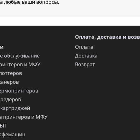
на любые ваши вопросы.
Оплата, доставка и воз
ги
Оплата
е обслуживание
Доставка
ринтеров и МФУ
Возврат
лоттеров
канеров
ермопринтеров
шредеров
 картриджей
 принтеров и МФУ
ИБП
кофемашин