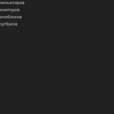
компьютеров
ониторов
оноблоков
оутбуков