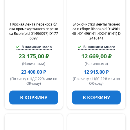
Плоская лента переноса бл
Блок очистки ленты перено
ока промежуточного перено
са в сборе Ricoh (old D14961
са Ricoh (old D1496097) D177
40->D1496141->D2416141) D
6097
2416141
В наличии мало
В наличии много
23 175,00 ₽
12 669,00 ₽
(Наличными)
(Наличными)
23 400,00 ₽
12 915,00 ₽
(По счету с НДС 22% или по
(По счету с НДС 22% или по
QR-коду)
QR-коду)
В КОРЗИНУ
В КОРЗИНУ