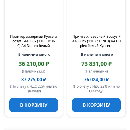
Принтер лазерный Kyocera
Принтер лазерный Ecosys P
Ecosys PA4500x (110C0Y3NL
A4500cx (1102Z13NL0) A4 Du
0) A4 Duplex белый
plex белый Kyocera
В наличии много
В наличии много
36 210,00 ₽
73 831,00 ₽
(Наличными)
(Наличными)
37 275,00 ₽
76 024,00 ₽
(По счету с НДС 22% или по
(По счету с НДС 22% или по
QR-коду)
QR-коду)
В КОРЗИНУ
В КОРЗИНУ