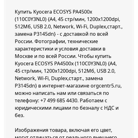
Купить Kyocera ECOSYS PA4500x
(110C0Y3NL0) {A4, 45 стр/мин, 1200x1200dpi,
512Мб, USB 2.0, Network, Wi-Fi, Duplex,старт.,
замена P3145dn} - с доставкой по всей
России. Фотографии, технические
характеристики и условия доставки в
Москве и по всей России. Чтобы купить
Kyocera ECOSYS PA4500x (110C0Y3NL0) {A4,
45 стр/мин, 1200x1200dpi, 512Мб, USB 2.0,
Network, Wi-Fi, Duplex,старт., замена
P3145dn} в интернет-магазине orgcentr5.ru,
можно написать нам или связаться по
телефону:
+7 499 685 4430
. Работаем с
юридическими лицами по безналу с НДС и
без.
Изображения товара, включая его цвет,
могут отличаться от реального внешнего