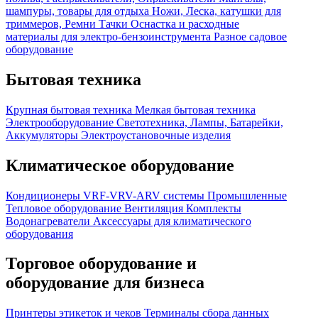
шампуры, товары для отдыха
Ножи, Леска, катушки для
триммеров, Ремни
Тачки
Оснастка и расходные
материалы для электро-бензоинструмента
Разное садовое
оборудование
Бытовая техника
Крупная бытовая техника
Мелкая бытовая техника
Электрооборудование
Светотехника, Лампы, Батарейки,
Аккумуляторы
Электроустановочные изделия
Климатическое оборудование
Кондиционеры
VRF-VRV-ARV системы
Промышленные
Тепловое оборудование
Вентиляция
Комплекты
Водонагреватели
Аксессуары для климатического
оборудования
Торговое оборудование и
оборудование для бизнеса
Принтеры этикеток и чеков
Терминалы сбора данных