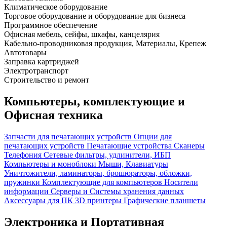
Климатическое оборудование
Торговое оборудование и оборудование для бизнеса
Программное обеспечение
Офисная мебель, сейфы, шкафы, канцелярия
Кабельно-проводниковая продукция, Материалы, Крепеж
Автотовары
Заправка картриджей
Электротранспорт
Строительство и ремонт
Компьютеры, комплектующие и
Офисная техника
Запчасти для печатающих устройств
Опции для
печатающих устройств
Печатающие устройства
Сканеры
Телефония
Сетевые фильтры, удлинители, ИБП
Компьютеры и моноблоки
Мыши, Клавиатуры
Уничтожители, ламинаторы, брошюраторы, обложки,
пружинки
Комплектующие для компьютеров
Носители
информации
Серверы и Системы хранения данных
Аксессуары для ПК
3D принтеры
Графические планшеты
Электроника и Портативная