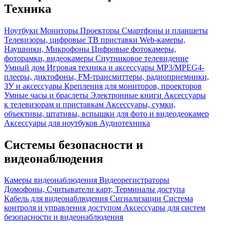
Техника
Ноутбуки
Мониторы
Проекторы
Смартфоны и планшеты
Телевизоры, цифровые ТВ приставки
Web-камеры,
Наушники, Микрофоны
Цифровые фотокамеры,
фоторамки, видеокамеры
Спутниковое телевидение
Умный дом
Игровая техника и аксессуары
MP3/MPEG4-
плееры, диктофоны, FM-трансмиттеры, радиоприемники,
ЗУ и аксессуары
Крепления для мониторов, проекторов
Умные часы и браслеты
Электронные книги
Аксессуары
к телевизорам и приставкам
Аксессуары, сумки,
объективы, штативы, вспышки для фото и видеодеокамер
Аксессуары для ноутбуков
Аудиотехника
Системы безопасности и
видеонаблюдения
Камеры видеонаблюдения
Видеорегистраторы
Домофоны, Считыватели карт, Терминалы доступа
Кабель для видеонаблюдения
Сигнализации
Система
контроля и управления доступом
Аксессуары для систем
безопасности и видеонаблюдения