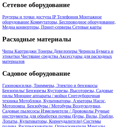
Сетевое оборудование
Роутеры и точки доступа
IP Телефония
Монтажное
оборудование
Коммутаторы, Беспроводное оборудование,
Медиа конвертеры, Принт-серверы
Сетевые карты
Расходные материалы
Чипы
Картриджи
Тонеры
Девелоперы
Чернила
Бумага и
этикетки
Чистящие средства
Аксессуары для расходных
материалов
Садовое оборудование
Газонокосилки, Триммеры, Электро и бензокосы
Бензопилы/ Бензорезы
Кусторезы, Высоторезы, Садовые
пилы
Моющие аппараты / мойки
Снегоуборочная
техника
Мотоблоки, Культиваторы, Аэраторы
Насос,
Мотопомпа
Бензобуры / Мотобуры
Воздуходувки,
Садовые пылесосы
Измельчители / Дровоколы
Ручные
инструменты для обработки почвы (Буры, Вилы, Грабли,
Лопаты, Культиваторы, Корнеудалители)
Системы
полива, Распрыскиватели, Опрыскиватели
Мангалы,