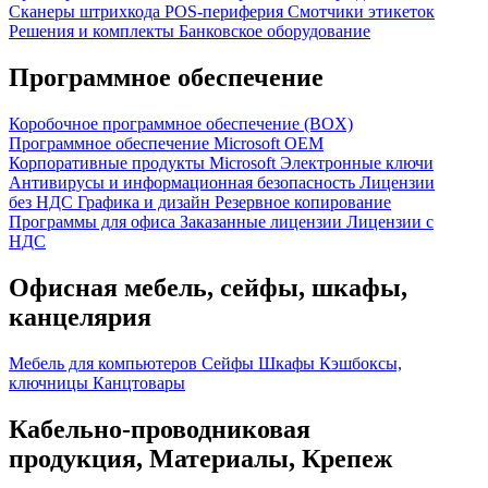
Сканеры штрихкода
POS-периферия
Смотчики этикеток
Решения и комплекты
Банковское оборудование
Программное обеспечение
Коробочное программное обеспечение (BOX)
Программное обеспечение Microsoft OEM
Корпоративные продукты Microsoft
Электронные ключи
Антивирусы и информационная безопасность
Лицензии
без НДС
Графика и дизайн
Резервное копирование
Программы для офиса
Заказанные лицензии
Лицензии с
НДС
Офисная мебель, сейфы, шкафы,
канцелярия
Мебель для компьютеров
Сейфы
Шкафы
Кэшбоксы,
ключницы
Канцтовары
Кабельно-проводниковая
продукция, Материалы, Крепеж