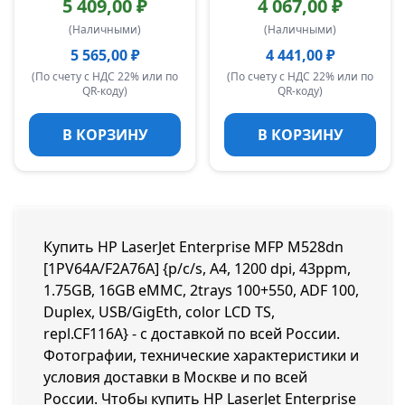
5 409,00 ₽
4 067,00 ₽
(Наличными)
(Наличными)
5 565,00 ₽
4 441,00 ₽
(По счету с НДС 22% или по
(По счету с НДС 22% или по
QR-коду)
QR-коду)
В КОРЗИНУ
В КОРЗИНУ
Купить HP LaserJet Enterprise MFP M528dn
[1PV64A/F2A76A] {p/c/s, A4, 1200 dpi, 43ppm,
1.75GB, 16GB eMMC, 2trays 100+550, ADF 100,
Duplex, USB/GigEth, color LCD TS,
repl.CF116A} - с доставкой по всей России.
Фотографии, технические характеристики и
условия доставки в Москве и по всей
России. Чтобы купить HP LaserJet Enterprise