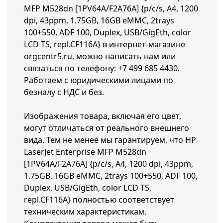
MFP M528dn [1PV64A/F2A76A] {p/c/s, A4, 1200
dpi, 43ppm, 1.75GB, 16GB eMMC, 2trays
100+550, ADF 100, Duplex, USB/GigEth, color
LCD TS, repl.CF116A} в интернет-магазине
orgcentr5.ru, можно написать нам или
связаться по телефону:
+7 499 685 4430
.
Работаем с юридическими лицами по
безналу с НДС и без.
Изображения товара, включая его цвет,
могут отличаться от реального внешнего
вида. Тем не менее мы гарантируем, что HP
LaserJet Enterprise MFP M528dn
[1PV64A/F2A76A] {p/c/s, A4, 1200 dpi, 43ppm,
1.75GB, 16GB eMMC, 2trays 100+550, ADF 100,
Duplex, USB/GigEth, color LCD TS,
repl.CF116A} полностью соответствует
техническим характеристикам.