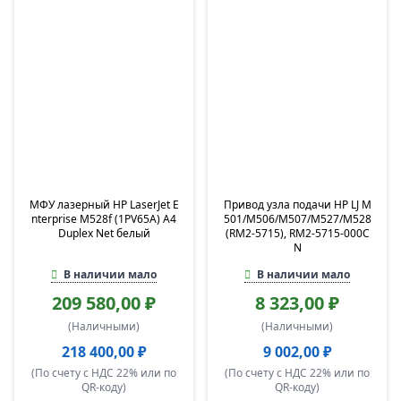
МФУ лазерный HP LaserJet E
Привод узла подачи HP LJ M
nterprise M528f (1PV65A) A4
501/M506/M507/M527/M528
Duplex Net белый
(RM2-5715), RM2-5715-000C
N
В наличии мало
В наличии мало
209 580,00 ₽
8 323,00 ₽
(Наличными)
(Наличными)
218 400,00 ₽
9 002,00 ₽
(По счету с НДС 22% или по
(По счету с НДС 22% или по
QR-коду)
QR-коду)