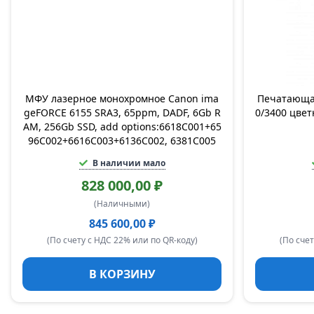
МФУ лазерное монохромное Canon ima
Печатающа
geFORCE 6155 SRA3, 65ppm, DADF, 6Gb R
0/3400 цвет
AM, 256Gb SSD, add options:6618C001+65
96C002+6616C003+6136C002, 6381C005
В наличии мало
828 000,00 ₽
(Наличными)
845 600,00 ₽
(По счету с НДС 22% или по QR-коду)
(По счет
В КОРЗИНУ