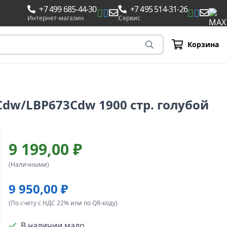
+7 499 685-44-30
+7 495 514-31-26
Интернет-магазин
Сервис
Корзина
Cdw/LBP673Cdw 1900 стр. голубой
9 199,00 ₽
(Наличными)
9 950,00 ₽
(По счету с НДС 22% или по QR-коду)
В наличии мало