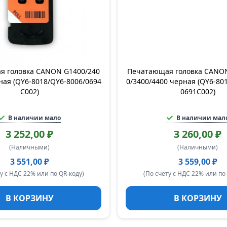
я головка CANON G1400/240
Печатающая головка CANON
ная (QY6-8018/QY6-8006/0694
0/3400/4400 черная (QY6-80
C002)
0691C002)
В наличии мало
В наличии мал
3 252,00 ₽
3 260,00 ₽
(Наличными)
(Наличными)
3 551,00 ₽
3 559,00 ₽
у с НДС 22% или по QR-коду)
(По счету с НДС 22% или по
В КОРЗИНУ
В КОРЗИНУ