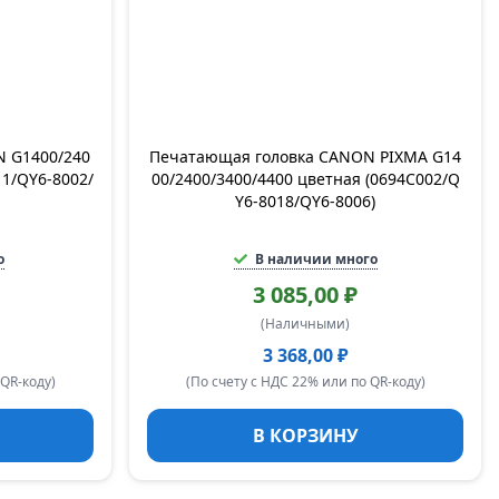
 G1400/240
Печатающая головка CANON PIXMA G14
11/QY6-8002/
00/2400/3400/4400 цветная (0694C002/Q
Y6-8018/QY6-8006)
о
В наличии много
3 085,00 ₽
(Наличными)
3 368,00 ₽
 QR-коду)
(По счету с НДС 22% или по QR-коду)
В КОРЗИНУ