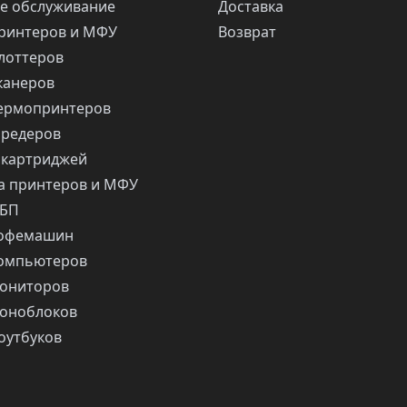
е обслуживание
Доставка
ринтеров и МФУ
Возврат
лоттеров
канеров
ермопринтеров
шредеров
 картриджей
 принтеров и МФУ
ИБП
кофемашин
компьютеров
ониторов
оноблоков
оутбуков