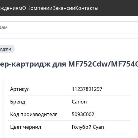
еждениям
О Компании
Вакансии
Контакты
риджи
онер-картридж для MF752Cdw/MF754
Артикул
11237891297
Бренд
Canon
Код производителя
5093C002
Цвет чернил
Голубой Cyan